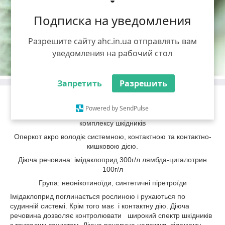
Подписка на уведомления
Разрешите сайту ahc.in.ua отправлять вам
уведомления на рабочий стол
Запретить
Разрешить
Оперкот акро
Powered by SendPulse
Універсальний інсектицид на зернові, ріпак, картоплю проти
комплексу шкідників
Оперкот акро володіє системною, контактною та контактно-
кишковою дією.
Діюча речовина: імідаклоприд 300г/л лямбда-цигалотрин
100г/л
Група: неонікотиноїди, синтетичні піретроїди
Імідаклоприд поглинається рослиною і рухаються по
судинній системі. Крім того має і контактну дію. Діюча
речовина дозволяє контролювати широкий спектр шкідників