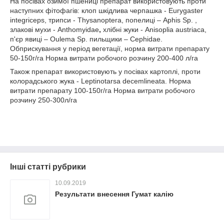
На посівах озимої пшениці препарат використовують проти
наступних фітофагів: клоп шкідлива черпашка - Eurygaster
integriceps, трипси - Thysanoptera, попелиці – Aphis Sp. ,
злакові мухи - Anthomyidae
,
хлібні жуки - Anisoplia austriaca,
п'єр явиці – Oulema Sp. пильщики – Cephidae.
Обприскування у період вегетації, норма витрати препарату
50-150г/га Норма витрати робочого розчину 200-400 л/га
Також препарат використовують у посівах картоплі, проти
колорадського жука -
Leptinotarsa decemlineata. Норма
витрати препарату 100-150г/га Норма витрати робочого
розчину 250-300л/га
Інші статті рубрики
10.09.2019
Результати внесення Гумат калію