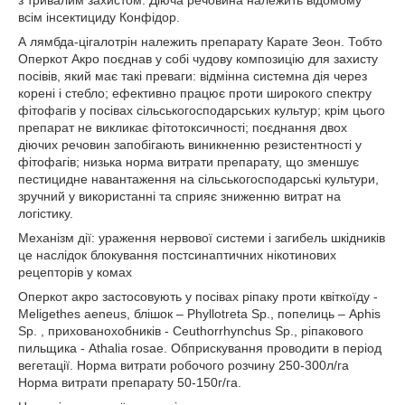
з тривалим захистом. Діюча речовина належить відомому
всім інсектициду Конфідор.
А лямбда-цігалотрін належить препарату Карате Зеон. Тобто
Оперкот Акро поєднав у собі чудову композицію для захисту
посівів, який має такі преваги: відмінна системна дія через
корені і стебло; ефективно працює проти широкого спектру
фітофагів у посівах сільськогосподарських культур; крім цього
препарат не викликає фітотоксичності; поєднання двох
діючих речовин запобігають виникненню резистентності у
фітофагів; низька норма витрати препарату, що зменшує
пестицидне навантаження на сільськогосподарські культури,
зручний у використанні та сприяє зниженню витрат на
логістику.
Механізм дії: ураження нервової системи і загибель шкідників
це наслідок блокування постсинаптичних нікотинових
рецепторів у комах
Оперкот акро застосовують у посівах ріпаку проти квіткоїду -
Meligethes aeneus, блішок – Phyllotreta Sp., попелиць – Aphis
Sp. , прихованохобників - Ceuthorrhynchus Sp., ріпакового
пильщика - Athalia rosae. Обприскування проводити в період
вегетації. Норма витрати робочого розчину 250-300л/га
Норма витрати препарату 50-150г/га.