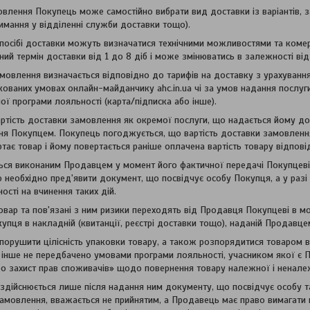
влення Покупець може самостійно вибрати вид доставки із варіантів, з
имання у відділенні служби доставки тощо).
посібі доставки можуть визначатися технічними можливостями та коме
ний термін доставки від 1 до 8 діб і може змінюватись в залежності ві
амовлення визначається відповідно до тарифів на доставку з урахування
кованих умовах онлайн-майданчику ahc.in.ua чі за умов надання послуги
шої програми лояльності (карта/підписка або інше).
ртість доставки замовлення як окремої послуги, що надається йому д
я Покупцем. Покупець погоджується, що вартість доставки замовлення
тає товар і йому повертається раніше оплачена вартість товару відпов
ся виконаним Продавцем у момент його фактичної передачі Покупцеві п
необхідно пред'явити документ, що посвідчує особу Покупця, а у ра
ості на вчинення таких дій.
товар та пов'язані з ним ризики переходять від Продавця Покупцеві в 
купця в накладній (квитанції, реєстрі доставки тощо), наданій Продавц
порушити цілісність упаковки товару, а також розпорядитися товаром в
 інше не передбачено умовами програми лояльності, учасником якої є 
о захист прав споживачів» щодо повернення товару належної і неналеж
дійснюється лише після надання ним документу, що посвідчує особу та 
мовлення, вважається не прийнятим, а Продавець має право вимагати ві