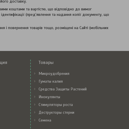
 його доставку.
овими коштами та вартістю, що відповідно до вимог
ідентифікації (пред'явлення та надання копії документу, що
я і повернення товарів тощо, розміщені на Сайті (мобільних
ция
Товары
Микроудобрения
Гуматы калия
Средства Защиты Растений
Инокулянты
Стимуляторы роста
Деструкторы стерни
Семена