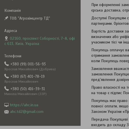
При оформленні замо
єрська доставка, отр
Доступні Покупцям с
ТОВ "Агрохімцентр ТД"
партнерами. Орієнтов
Вартість доставки з
визначених або уніфі
02160, проспект Соборності, 7-А, офі
учасником тієї чи ін
с 613, Київ, Україна
Покупець оплачує ва
отримання замовленн
коли Покупець повер
+380 (99) 001-56-93
Замовлення вважаєть
Ярослав Михайлович (Добрива)
замовлення Покупцю 
+380 (67) 401-78-19
пред'явлення довірен
Ярослав Михайлович
Право власності на 
+380 (50) 416-39-31
на товар є підпис По
Микола Михайлович (ЗЗР)
Покупець має право 
https://ahc.in.ua
повної оплати, якщо
ahc.td2@gmail.com
Законом України «Пр
Передача Покупцеві з
входить до складу За