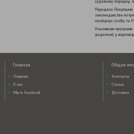
судовому порядку, по
Передача Покупцеві т
законодавства потре
посвідчує особу та 
Учасникам програми 
додатках) у відповід
Главная
Общая ин
Главная
Контакты
О нас
Статьи
Мы в Facebook
Доставка