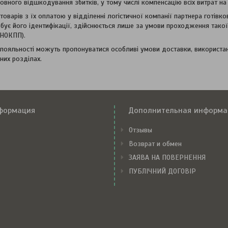
вного відшкодування збитків, у тому числі компенсацію всіх витрат на
оварів з їх оплатою у відділенні логістичної компанії партнера готівк
бує його ідентифікації, здійснюється лише за умови проходження такої 
РНОКПП).
лояльності можуть пропонуватися особливі умови доставки, використанн
них розділах.
формация
Дополнительная информа
Отзывы
Возврат и обмен
ЗАЯВА НА ПОВЕРНЕННЯ
ПУБЛІЧНИЙ ДОГОВІР