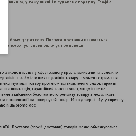
авників), у тому числі і в судовому порядку. Графік 
ться йому додатково. Послуга доставки вважається 
Фінансової установи оплачує продавець.
ого законодавства у сфері захисту прав споживачів та залежно
едоліків та/або істотних недоліків товару в момент отримання
 експлуатації товару протягом встановленого рядок гарантії.
енти (квитанція, гарантійний талон тощо), якщо інше не
чення здійснення безоплатного ремонту товару з недоліком,
ата компенсації за повернутий товар. Менеджер зі збуту сприяє у
ahc.in.ua/promo_doc
ня АТО. Доставка (спосіб доставки) товарів може обмежуватися