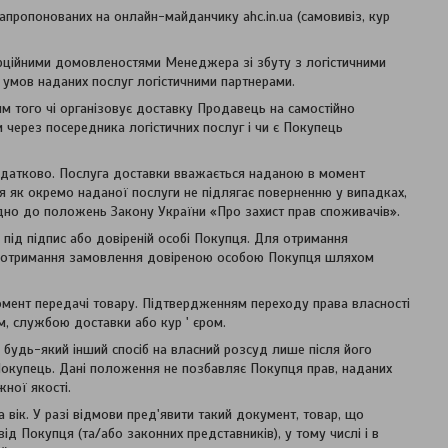
апропонованих на онлайн-майданчику ahc.in.ua (самовивіз, кур
рційними домовленостями Менеджера зі збуту з логістичними
д умов наданих послуг логістичними партнерами.
м того чі організовує доставку Продавець на самостійно
 через посередника логістичних послуг і чи є Покупець
одатково. Послуга доставки вважається наданою в момент
 як окремо наданої послуги не підлягає поверненню у випадках,
ідно до положень Закону України «Про захист прав споживачів».
ід підпис або довіреній особі Покупця. Для отримання
зі отримання замовлення довіреною особою Покупця шляхом
момент передачі товару. Підтвердженням переходу права власності
ем, службою доставки або кур ' єром.
 будь-який інший спосіб на власний розсуд лише після його
Покупець. Дані положення не позбавляє Покупця прав, наданих
ної якості.
вік. У разі відмови пред'явити такий документ, товар, що
д Покупця (та/або законних представників), у тому числі і в