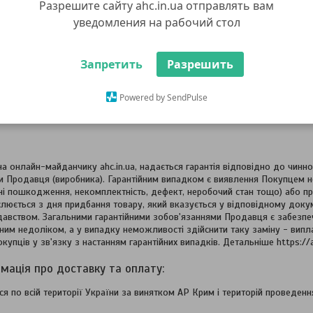
Разрешите сайту ahc.in.ua отправлять вам
Продавець має право вимагати від Покупця (та/або законних предст
ьких приміщеннь та їх місцезнаходження може змінюватися.
уведомления на рабочий стол
Запретить
Разрешить
чує вартість доставки замовлення як окремої послуги, що надає
Powered by SendPulse
ент отримання замовлення Покупцем. Комісію (від 2%-до 3,8%) 
итами
на онлайн-майданчику ahc.in.ua, надається гарантія відповідно до чинн
ки Продавця (виробника). Гарантійним випадком є виявлення Покупцем н
ні пошкодження, некомплектність, дефект, неробочий стан тощо) або при
слюється з дня придбання товару, який вказується у відповідному докум
авством. Загальними гарантійними зобов'язаннями Продавця є забезпе
тним недоліком, а у випадку неможливості здійснити таку заміну - випл
купців у зв'язку з настанням гарантійних випадків. Детальніше https://
я по всій території України за винятком АР Крим і територій проведен