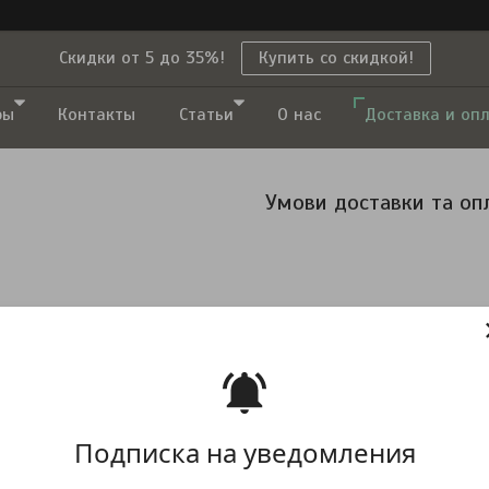
Скидки от 5 до 35%!
Купить со скидкой!
ры
Контакты
Статьи
О нас
Доставка и оп
Умови доставки та оп
Понеділка по П'ятому ятницю (кур єрська доставка, отримання у 
орії України за винятком АР Крим і територій проведення АТО. До
онами. Орієнтовний термін доставки від 1 до 8 діб і може змінюв
ртість доставки замовлення визначається відповідно до тарифів
ажається виконаним Продавцем у момент його фактичної передачі
овлення Покупцю необхідно пред'явити документ, що посвідчує о
Подписка на уведомления
я шляхом пред'явлення довіреності на вчинення таких дій. Пере
 посвідчує особу та вік. У разі відмови пред'явити такий докуме