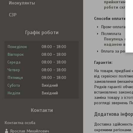
прийнятим, а 
Инокулянты
роботи складс
СЗР
Способи оплати
Пром-оплата
Графік роботи
Післяплата
Покупець опла
наданою в мом
Понеділок
08:00
18:00
Оплата за реквіз
Вівторок
08:00
18:00
Середа
08:00
18:00
Гарантія:
Четвер
08:00
18:00
На товари, придбані 
від сервісної політи
Пʼятниця
08:00
18:00
замовлення (механіч
Субота
Вихідний
Рядків гарантії обчи
встановлено законод
Неділя
Вихідний
заміна товару з істо
розгляді звернень По
Контакти
Доставка здійснюєтьс
окремими регіонами.
Ярослав Михайлович