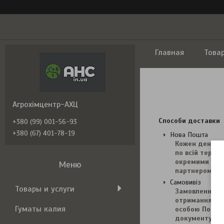
Главная
Това
Агрохімцентр-АХЦ
Способи доставки
+380 (99) 001-56-93
+380 (67) 401-78-19
Нова Пошта
Кожен день з 
по всій терит
окремими регі
партнером. Ва
Самовивіз
Товары и услуги
Замовлення вв
отримання зам
Гуматы калия
особою Покупц
документу, що