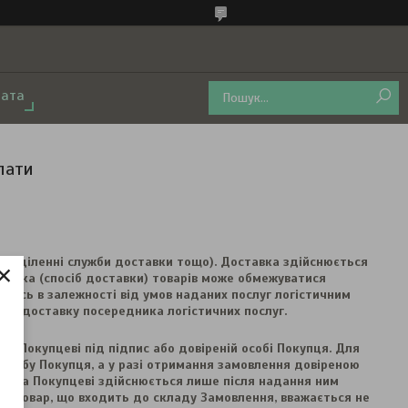
лата
лати
відділенні служби доставки тощо). Доставка здійснюється 
×
ставка (спосіб доставки) товарів може обмежуватися 
атись в залежності від умов наданих послуг логістичним 
 на доставку посередника логістичних послуг.
 Покупцеві під підпис або довіреній особі Покупця. Для 
собу Покупця, а у разі отримання замовлення довіреною 
дача Покупцеві здійснюється лише після надання ним 
нт, товар, що входить до складу Замовлення, вважається не 