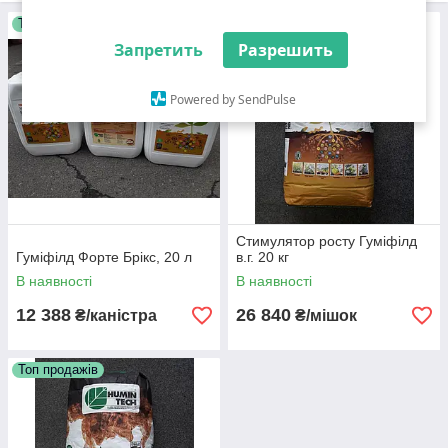
характеристики грунту.
Топ продажів
Топ продажів
Запретить
Разрешить
Powered by SendPulse
Стимулятор росту Гуміфілд
Гуміфілд Форте Брікс, 20 л
в.г. 20 кг
В наявності
В наявності
12 388
26 840
₴/каністра
₴/мішок
Топ продажів