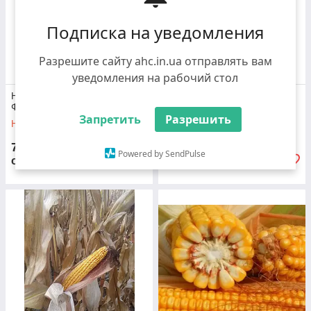
Подписка на уведомления
Разрешите сайту ahc.in.ua отправлять вам
уведомления на рабочий стол
Насіння кукрузи НК Кобальт
ФАО 320
Насіння кукурудзи Фруктис
Запретить
Разрешить
ФАО 330
Немає в наявності
Немає в наявності
7 072
₴/посівна
Powered by SendPulse
одиниця
Ціну уточнюйте