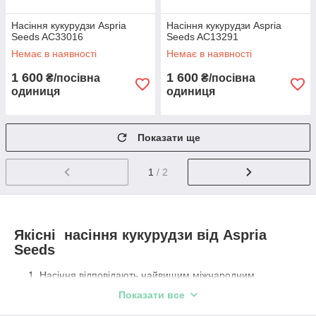
Насіння кукурудзи Aspria
Насіння кукурудзи Aspria
Seeds AC33016
Seeds AC13291
Немає в наявності
Немає в наявності
1 600
1 600
₴/посівна
₴/посівна
одиниця
одиниця
Показати ще
1
/ 2
Якісні насіння кукурудзи від Aspria
Seeds
Насіння відповідають найвищим міжнародним
стандартам. А якість підтверджено не тільки
Показати все
сертифікатами, але і численними нагородами та
позитивними відгуками аграріїв.