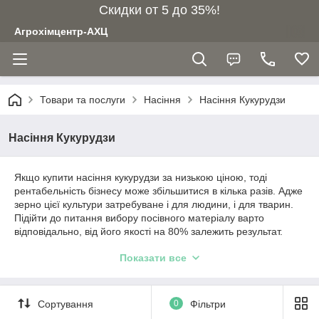
Скидки от 5 до 35%!
Агрохімцентр-АХЦ
Товари та послуги
Насіння
Насіння Кукурудзи
Насіння Кукурудзи
Якщо купити насіння кукурудзи за низькою ціною, тоді
рентабельність бізнесу може збільшитися в кілька разів. Адже
зерно цієї культури затребуване і для людини, і для тварин.
Підійти до питання вибору посівного матеріалу варто
відповідально, від його якості на 80% залежить результат.
Компанія агрохімцентр реалізовує купити високоврожайні
Показати все
сорти та гібриди насіння кукурудзи від авторитетного
виробника Aspria Seeds. Цей бренд відомий своїми
передовими технологіями і прагненням постійно
вдосконалювати старі й виводити нові сорти.
Сортування
0
Фільтри