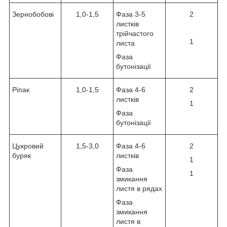
Зернобобові
1,0-1,5
Фаза 3-5
2
листків
трійчастого
1
листа
Фаза
бутонізації
Ріпак
1,0-1,5
Фаза 4-6
2
листків
1
Фаза
бутонізації
Цукровий
1,5-3,0
Фаза 4-6
2
буряк
листків
1
Фаза
1
змикання
листя в рядах
Фаза
змикання
листя в