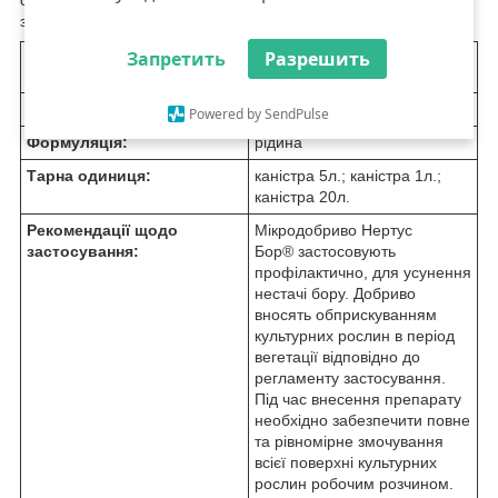
сільськогосподарських культур в період вегетації. Легко
засвоюється рослинами завдяки органічній формі.
Запретить
Разрешить
Діюча речовина:
В (бор-етаноламін), 15 %
Виробник:
ТОВ "Харків Хімпром"
Powered by SendPulse
Формуляція:
рідина
Тарна одиниця:
каністра 5л.; каністра 1л.;
каністра 20л.
Рекомендації щодо
Мікродобриво Нертус
застосування:
Бор
®
застосовують
профілактично, для усунення
нестачі бору. Добриво
вносять обприскуванням
культурних рослин в період
вегетації відповідно до
регламенту застосування.
Під час внесення препарату
необхідно забезпечити повне
та рівномірне змочування
всієї поверхні культурних
рослин робочим розчином.