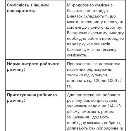
Сумісність з іншими
Мікродобриво сумісне з
препаратами:
більшістю пестицидів.
Виняток складають ті, що
мають маслянисту основу, та
схильні до лужного гідролізу.
В кожному окремому випадку
необхідно робити попередню
перевірку компонентів
бакової суміші на фізичну
сумісність.
Норма витрати робочого
При внесенні за допомогою
розчину:
наземних оприскувачів,
залежно від культури,
становить від 120 до 1000 л/
га.
Приготування робочого
Для приготування робочого
розчину:
розчину бак обприскувача
заливають водою на 1/4-1/3
об’єму, вмикають режим
змішування і додають
необхідну кількість добрива,
доливають бак обприскувача