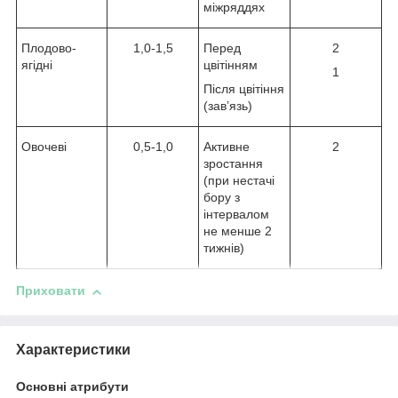
міжряддях
Плодово-
1,0-1,5
Перед
2
ягідні
цвітінням
1
Після цвітіння
(зав’язь)
Овочеві
0,5-1,0
Активне
2
зростання
(при нестачі
бору з
інтервалом
не менше 2
тижнів)
Приховати
Характеристики
Основні атрибути