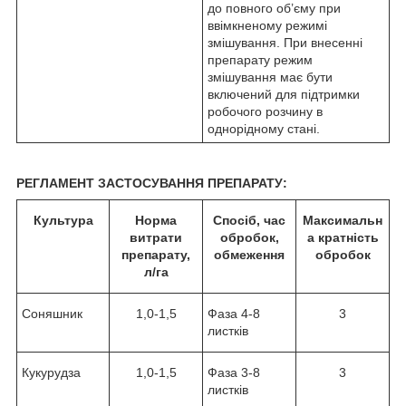
до повного об’єму при
ввімкненому режимі
змішування. При внесенні
препарату режим
змішування має бути
включений для підтримки
робочого розчину в
однорідному стані.
РЕГЛАМЕНТ ЗАСТОСУВАННЯ ПРЕПАРАТУ:
Культура
Норма
Спосіб, час
Максимальн
витрати
обробок,
а кратність
препарату,
обмеження
обробок
л/га
Соняшник
1,0-1,5
Фаза 4-8
3
листків
Кукурудза
1,0-1,5
Фаза 3-8
3
листків