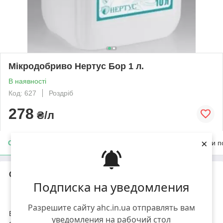
Мікродобриво Нертус Бор 1 л.
В наявності
Код: 627
Роздріб
278
₴/л
×
Опис
Характеристики
Доставка
Оплата
Умови п
Опис
Подписка на уведомления
Мікродобриво
Нертус Бор
Разрешите сайту ahc.in.ua отправлять вам
Висококонцентроване рідке борне добриво для підживлення
уведомления на рабочий стол