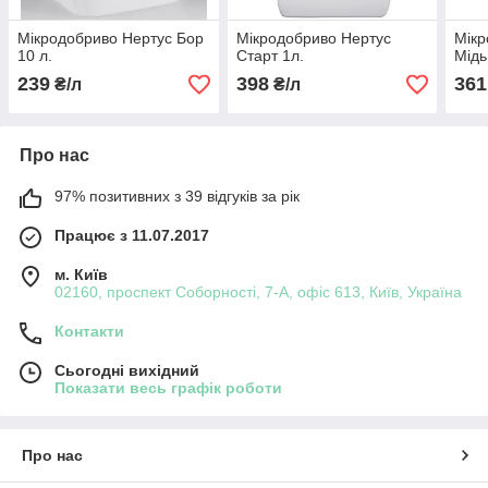
Мікродобриво Нертус Бор
Мікродобриво Нертус
Мікр
10 л.
Старт 1л.
Мідь
239
398
361
₴/л
₴/л
Про нас
97% позитивних з 39 відгуків за рік
Працює з 11.07.2017
м. Київ
02160, проспект Соборності, 7-А, офіс 613, Київ, Україна
Контакти
Сьогодні вихідний
Показати весь графік роботи
Про нас