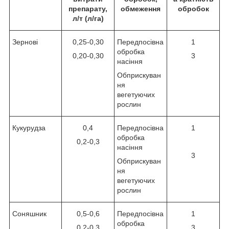
препарату,
обмеження
обробок
л/т (л/га)
Зернові
0,25-0,30
Передпосівна
1
обробка
0,20-0,30
3
насіння
Обприскуван
ня
вегетуючих
рослин
Кукурудза
0,4
Передпосівна
1
обробка
0,2-0,3
насіння
3
Обприскуван
ня
вегетуючих
рослин
Соняшник
0,5-0,6
Передпосівна
1
обробка
0,2-0,3
3