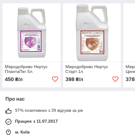
Мікродобриво Нертус
Мікродобриво Нертус
Мікр
ПлантаПег 5л.
Старт 1л.
Цинк
450
398
378
₴/л
₴/л
Про нас
97% позитивних з 39 відгуків за рік
Працює з 11.07.2017
м. Київ