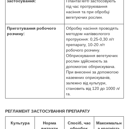
застосування:
ПлантаПег
®
застосовують
під час протруювання
насіння та при обробці
вегетуючих рослин.
Приготування робочого
Обробку насіння проводять
розчину:
методом напіввологого
протруєння: 0,25-0,30 л/т
препарату, 10-20 л/т
робочого розчину.
Обприскування вегетуючих
рослин здійснюють за
допомогою обприскувача.
При внесенні за допомогою
наземних оприскувачів,
залежно від культури,
становить від 120 до 1000 л/
га.
РЕГЛАМЕНТ ЗАСТОСУВАННЯ ПРЕПАРАТУ
Культура
Норма
Спосіб, час
Максимальн
витрати
обробок,
а кратність