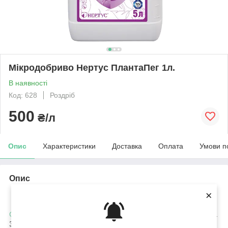
Мікродобриво Нертус ПлантаПег 1л.
В наявності
Код: 628
Роздріб
500
₴/л
Опис
Характеристики
Доставка
Оплата
Умови п
Опис
×
Мікродобриво
Нертус ПлантаПег
Стимулятор росту
для обробки
насіння
та вегетуючих рослин.
Завдяки впливу на фізіологічні процеси, препарат сприяє