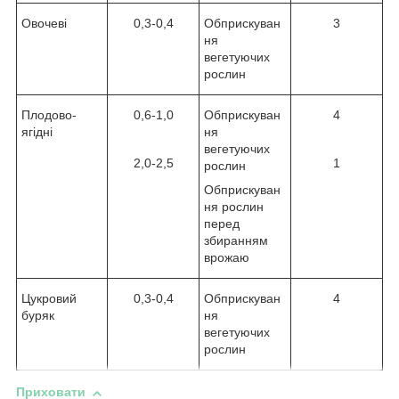
Овочеві
0,3-0,4
Обприскуван
3
ня
вегетуючих
рослин
Плодово-
0,6-1,0
Обприскуван
4
ягідні
ня
вегетуючих
2,0-2,5
1
рослин
Обприскуван
ня рослин
перед
збиранням
врожаю
Цукровий
0,3-0,4
Обприскуван
4
буряк
ня
вегетуючих
рослин
Приховати