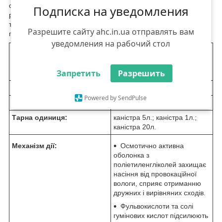
отриманню дружних та вирівняних сходів, підвищує стійкість
Подписка на уведомления
рослин до несприятливих факторів (високі та низькі
температури, низький рівень вологості повітря, обробка
Разрешите сайту ahc.in.ua отправлять вам
пестицидами).
уведомления на рабочий стол
Діюча речовина:
ПЕГ-400 та ПЕГ-1500, 800 г/
л; фульвокислоти та солі
Запретить
Разрешить
гумінових кислот, 4 г/л
Виробник:
ТОВ "Харків Хімпром"
Powered by SendPulse
Формуляція:
рідина
Тарна одиниця:
каністра 5л.; каністра 1л.;
каністра 20л.
Механізм дії:
Осмотично активна
оболонка з
поліетиленгліколей захищає
насіння від провокаційної
вологи, сприяє отриманню
дружних і вирівняних сходів.
Фульвокислоти та солі
гумінових кислот підсилюють