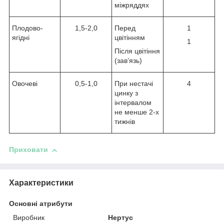
міжряддях
Плодово-
1,5-2,0
Перед
1
ягідні
цвітінням
1
Після цвітіння
(зав’язь)
Овочеві
0,5-1,0
При нестачі
4
цинку з
інтервалом
не менше 2-х
тижнів
Приховати
Характеристики
Основні атрибути
Виробник
Нертус