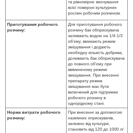
та рівномірне змочування
всієї поверхні культурних
рослин робочим розчином.
Приготування робочого
Для приготування робочого
розчину:
розчину бак обприскувача
заливають водою на 1/4-1/3
об’єму, вмикають режим
змішування і додають
необхідну кількість добрива,
доливають бак обприскувача
до повного об’єму при
ввімкненому режимі
змішування. При внесенні
препарату режим
змішування має бути
включений для підтримки
робочого розчину в
однорідному стані.
Норма витрати робочого
При внесенні за допомогою
розчину:
наземних оприскувачів,
залежно від культури,
становить від 120 до 1000 л/