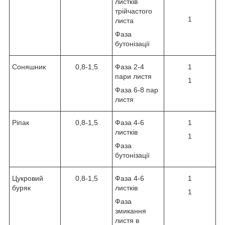
листків
трійчастого
1
листа
Фаза
бутонізації
Соняшник
0,8-1,5
Фаза 2-4
1
пари листя
1
Фаза 6-8 пар
листя
Ріпак
0,8-1,5
Фаза 4-6
1
листків
1
Фаза
бутонізації
Цукровий
0,8-1,5
Фаза 4-6
1
буряк
листків
1
Фаза
змикання
листя в