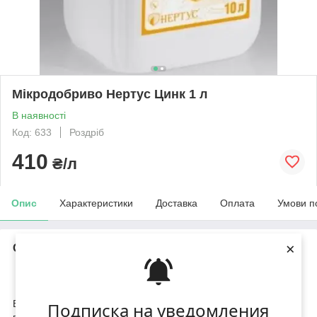
Мікродобриво Нертус Цинк 1 л
В наявності
Код: 633
Роздріб
410
₴/л
Опис
Характеристики
Доставка
Оплата
Умови п
×
Опис
Мікродобриво
Нертус Цинк
Висококонцентроване рідке цинкове добриво для
Подписка на уведомления