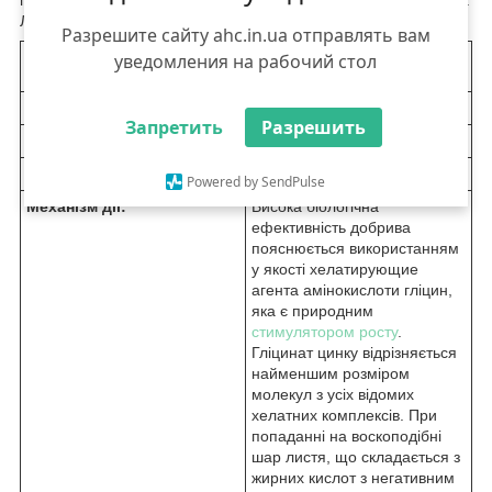
підживлення сільськогосподарських культур в період вегетації.
Легко засвоюється рослинами завдяки органічній формі.
Разрешите сайту ahc.in.ua отправлять вам
уведомления на рабочий стол
Діюча речовина:
Zn (цинка гліцинат), 120 г/л
Виробник:
ТОВ "Харків Хімпром"
Запретить
Разрешить
Формуляція:
рідина
Тарна одиниця:
каністра 1л.; каністра 10л.
Powered by SendPulse
Механізм дії:
Висока біологічна
ефективність добрива
пояснюється використанням
у якості хелатирующие
агента амінокислоти гліцин,
яка є природним
стимулятором росту
.
Гліцинат цинку відрізняється
найменшим розміром
молекул з усіх відомих
хелатних комплексів. При
попаданні на воскоподібні
шар листя, що складається з
жирних кислот з негативним