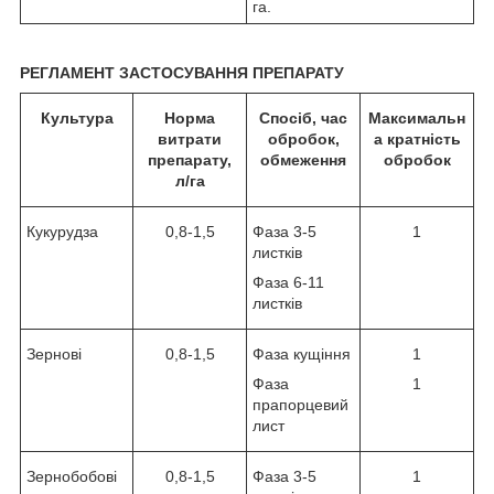
га.
РЕГЛАМЕНТ ЗАСТОСУВАННЯ ПРЕПАРАТУ
Культура
Норма
Спосіб, час
Максимальн
витрати
обробок,
а кратність
препарату,
обмеження
обробок
л/га
Кукурудза
0,8-1,5
Фаза 3-5
1
листків
Фаза 6-11
листків
Зернові
0,8-1,5
Фаза кущіння
1
Фаза
1
прапорцевий
лист
Зернобобові
0,8-1,5
Фаза 3-5
1