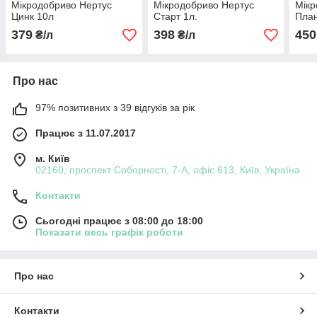
Мікродобриво Нертус
Мікродобриво Нертус
Мікр
Цинк 10л
Старт 1л.
План
379
398
450
₴/л
₴/л
Про нас
97% позитивних з 39 відгуків за рік
Працює з 11.07.2017
м. Київ
02160, проспект Соборності, 7-А, офіс 613, Київ, Україна
Контакти
Сьогодні працює з 08:00 до 18:00
Показати весь графік роботи
Про нас
Контакти