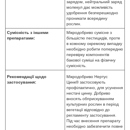
зарядом, нейтральний заряд
молекул дає можливість
удобрення безперешкодно
проникати всередину
рослин.
Сумісність з іншими
Мікродобриво сумісне з
препаратами:
більшістю пестицидів, проте
в кожному окремому випадку
необхідно робити попередню
перевірку компонентів
бакової суміші на фізичну
сумісність.
Рекомендації щодо
Мікродобриво Нертус
застосування:
Цинк
®
застосовують
профілактично, для усунення
нестачі цинку. Добриво
вносять обприскуванням
культурних рослин в період
вегетації відповідно до
регламенту застосування.
Під час внесення препарату
необхідно забезпечити повне