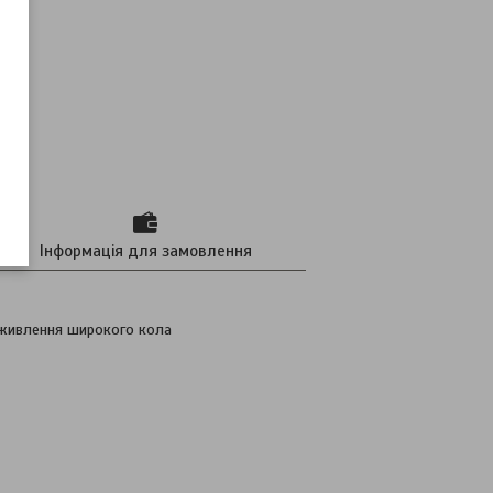
Інформація для замовлення
о живлення широкого кола