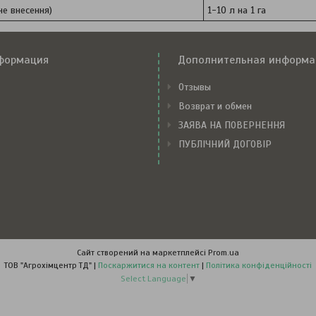
не внесення)
1-10 л на 1 га
формация
Дополнительная информа
Отзывы
Возврат и обмен
ЗАЯВА НА ПОВЕРНЕННЯ
ПУБЛІЧНИЙ ДОГОВІР
Сайт створений на маркетплейсі
Prom.ua
ТОВ "Агрохімцентр ТД" |
Поскаржитися на контент
|
Політика конфіденційності
Select Language
▼