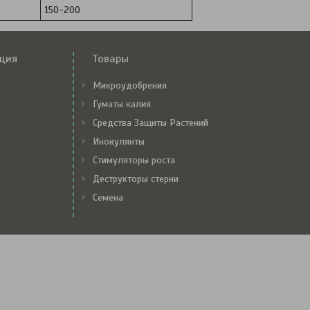
150-200
ция
Товары
Микроудобрения
Гуматы калия
Средства Защиты Растений
Инокулянты
Стимуляторы роста
Деструкторы стерни
Семена