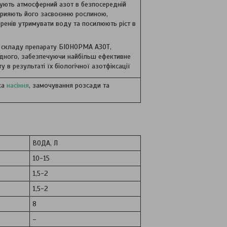
сують атмосферний азот в безпосередній
прияють його засвоєнню рослиною,
ренів утримувати воду та посилюють ріст в
о складу препарату БІОНОРМА АЗОТ,
ного, забезпечуючи найбільш ефективне
 в результаті їх біологічної азотфіксації
ка
насіння
, замочування розсади та
ВОДА, Л
10-15
1,5-2
1,5-2
8
–