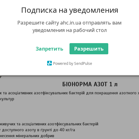
Подписка на уведомления
Разрешите сайту ahc.in.ua отправлять вам
уведомления на рабочий стол
Запретить
Разрешить
Powered by SendPulse
ис
Характеристики
БІОНОРМА АЗОТ 1 л
х та асоціативних азотфіксувальних бактерій для покращення азотног
культур
ивучих та асоціативних азотфіксувальних бактерій
 доступного азоту в ґрунті до 40 кг/га
несення мінеральних добрив