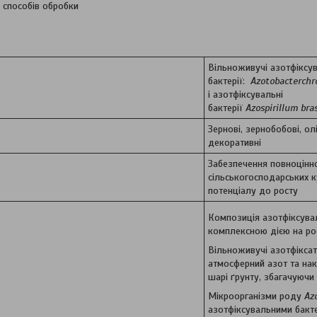
 способів обробки
Вільноживучі азотфіксув
бактерії:
Azotobacter
chr
і азотфіксувальні
бактерії
Azospirillum
bra
Зернові, зернобобові, олій
декоративні
Забезпечення повноцінн
сільськогосподарських к
потенціалу до росту
Композиція азотфіксувал
комплексною дією на ро
Вільноживучі азотфікса
атмосферний азот та на
шарі ґрунту, збагачуючи
Мікроорганізми роду
Az
азотфіксувальними бакт