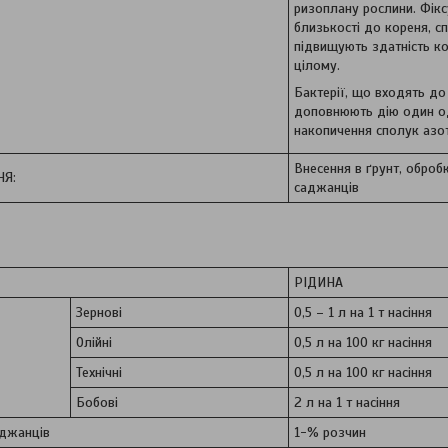
ризоплану рослини. Фік
близькості до кореня, с
підвищують здатність ко
цілому.
Бактерії, що входять д
доповнюють дію один од
накопичення сполук азоту
Внесення в ґрунт, оброб
НЯ:
саджанців
РІДИНА
Зернові
0,5 – 1 л на 1 т насіння
Олійні
0,5 л на 100 кг насіння
Технічні
0,5 л на 100 кг насіння
Бобові
2 л на 1 т насіння
аджанців
1-% розчин