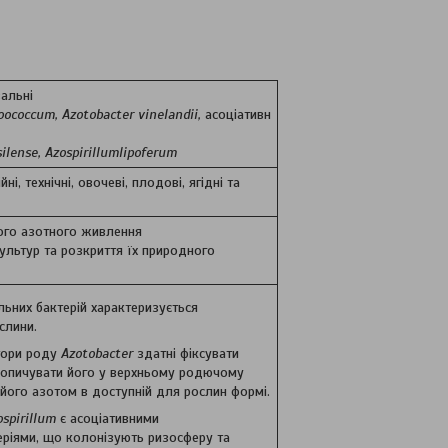
альні
oococcum
,
Azotobacter
vinelandii
,
асоціативн
silense
,
Azospirillum
lipoferum
ні, технічні, овочеві, плодові, ягідні та
ого азотного живлення
ультур та розкриття їх природного
ьних бактерій характеризується
слини.
тори роду
Azotobacter
здатні фіксувати
копичувати його у верхньому родючому
 його азотом в доступній для рослин формі.
ospirillum
є асоціативними
еріями, що колонізують ризосферу та