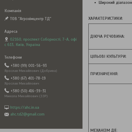
Широкий діапазон
ХАРАКТЕРИСТИКИ:
ТОВ "Агрохімцентр ТД"
ДІЮЧА РЕЧОВИНА:
02160, проспект Соборності, 7-А, офі
с 613, Київ, Україна
ЦІЛЬОВІ КУЛЬТУРИ:
+380 (99) 001-56-93
Ярослав Михайлович (Добрива)
ПРИЗНАЧЕННЯ:
+380 (67) 401-78-19
Ярослав Михайлович
+380 (50) 416-39-31
Микола Михайлович (ЗЗР)
https://ahc.in.ua
ahc.td2@gmail.com
МЕХАНІЗМ ДІЇ: