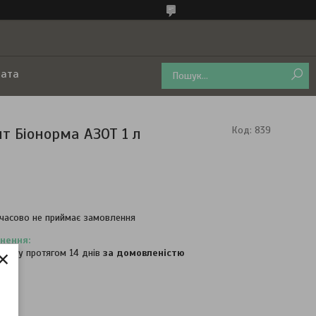
лата
нт Біонорма АЗОТ 1 л
Код:
839
часово не приймає замовлення
×
овару протягом 14 днів
за домовленістю