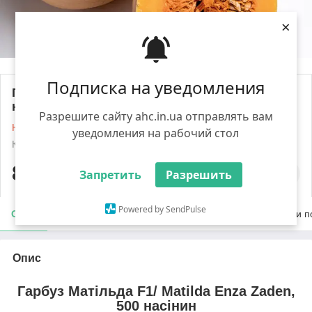
×
Подписка на уведомления
Гарбуз Матільда F1/ Matilda Enza Zaden, 500
насінин
Разрешите сайту ahc.in.ua отправлять вам
Немає в наявності
уведомления на рабочий стол
Код: 966
Роздріб
840
₴
Запретить
Разрешить
Powered by SendPulse
Опис
Характеристики
Доставка
Оплата
Умови п
Опис
Гарбуз Матільда F1/ Matilda Enza Zaden,
500 насінин