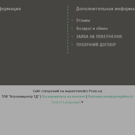
формация
Дополнительная информа
Отзывы
Возврат и обмен
ЗАЯВА НА ПОВЕРНЕННЯ
ПУБЛІЧНИЙ ДОГОВІР
Сайт створений на маркетплейсі
Prom.ua
ТОВ "Агрохімцентр ТД" |
Поскаржитися на контент
|
Політика конфіденційності
Select Language
▼