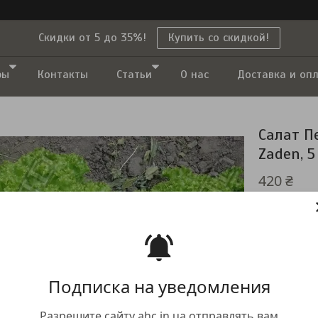
Скидки от 5 до 35%!
Купить со скидкой!
ры
Контакты
Статьи
О нас
Доставка и оп
Салат П
Zaden, 5
420 ₴
Немає в наяв
Компанія тим
повернення т
Подписка на уведомления
Разрешите сайту ahc.in.ua отправлять вам