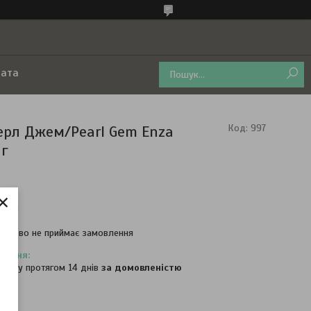
лата
ерл Джем/Pearl Gem Enza
Код:
997
 г
×
ності
часово не приймає замовлення
овару протягом 14 днів
за домовленістю