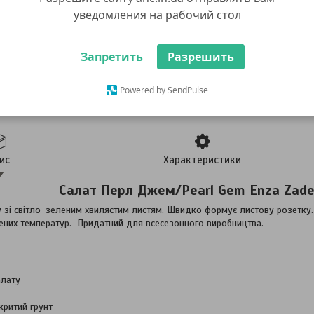
уведомления на рабочий стол
Запретить
Разрешить
Powered by SendPulse
ис
Характеристики
Салат Перл Джем/Pearl Gem Enza Zaden
 зі світло-зеленим хвилястим листям. Швидко формує листову розетку. 
ених температур. Придатний для всесезонного виробництва.
алату
критий грунт