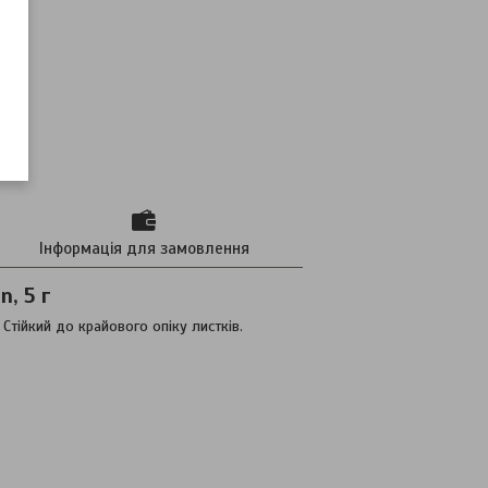
Інформація для замовлення
, 5 г
Стійкий до крайового опіку листків.