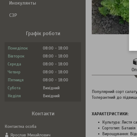
Инокулянты
СЗР
Графік роботи
Понеділок
08:00
18:00
Вівторок
08:00
18:00
Середа
08:00
18:00
Оп
Четвер
08:00
18:00
Пʼятниця
08:00
18:00
Субота
Вихідний
Популярний сорт салату
Неділя
Вихідний
Толерантний до підвищ
Контакти
ХАРАКТЕРИСТИКИ:
Культура: Листя с
Сортотип: Батавія
Вирощування: Від
Ярослав Михайлович