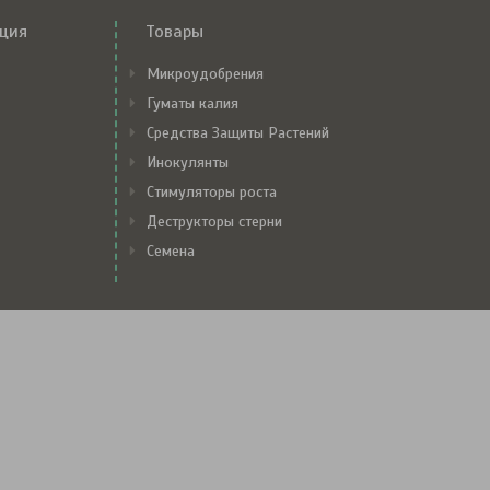
ция
Товары
Микроудобрения
Гуматы калия
Средства Защиты Растений
Инокулянты
Стимуляторы роста
Деструкторы стерни
Семена