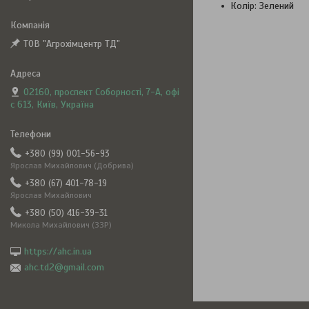
Колір: Зелений
ТОВ "Агрохімцентр ТД"
02160, проспект Соборності, 7-А, офі
с 613, Київ, Україна
+380 (99) 001-56-93
Ярослав Михайлович (Добрива)
+380 (67) 401-78-19
Ярослав Михайлович
+380 (50) 416-39-31
Микола Михайлович (ЗЗР)
https://ahc.in.ua
ahc.td2@gmail.com