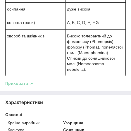
осипання
дуже висока
совочка (раси)
А, В, С, D, E, F,G
хвороб та шкідників
Високо толерантний до
фомопсису (Phomopsis),
фомозу (Phoma), попелястої
гнилі (Macrophomina).
Стійкий до соняшникової
молі (Homoeosoma
nebulella).
Приховати
Характеристики
Основні
Країна виробник
Угорщина
Культура
Соняшник