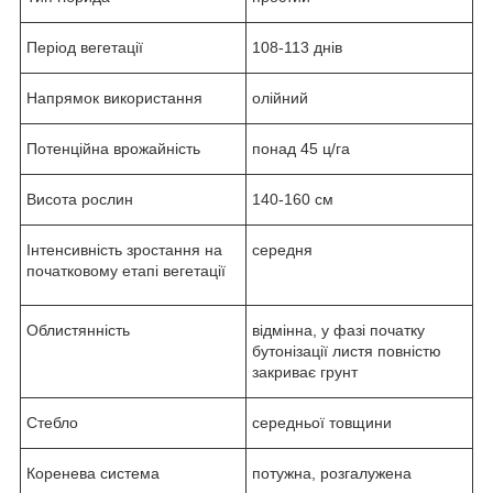
Період вегетації
108-113 днів
Напрямок використання
олійний
Потенційна врожайність
понад 45 ц/га
Висота рослин
140-160 см
Інтенсивність зростання на
середня
початковому етапі вегетації
Облистянність
відмінна, у фазі початку
бутонізації листя повністю
закриває грунт
Стебло
середньої товщини
Коренева система
потужна, розгалужена