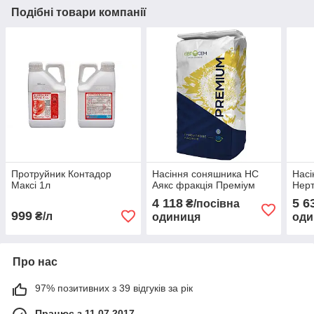
Подібні товари компанії
Протруйник Контадор
Насіння соняшника НС
Насі
Максі 1л
Аякс фракція Преміум
Нерт
4 118
5 6
₴/посівна
999
₴/л
одиниця
оди
Про нас
97% позитивних з 39 відгуків за рік
Працює з 11.07.2017