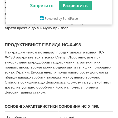
посівів від дводольних бур'янів. Один з найбільш стійких
Запретить
Разрешить
гібридів до основних захворювань соняшника і стресових
умов. За рахунок середньої висоти рослини та потужної
кореневої системи, НС-Х-498 вкрай стійкий до вилягання.
Powered by SendPulse
Насіння надійно утримуються в кошику, що дозволяє знизити
втрати врожаю до мінімуму при зборі.
ПРОДУКТИВНІСТ ГІБРИДА НС-Х-498
Найкращим чином потенціал продуктивності насіння НС-
Х-498 розкривається в зонах Степу і Лісостепу, але при
використанні мікродобрив та дотриманні агротехнічних
правил, високі врожаї можна одержувати і в інших природних
зонах України. Висока енергія початкового росту допомагає
гібриду швидко зробити закладку майбутнього врожаю.
Стійкість соняшника до фомопсису, фомозу та вугільної гнилі
дозволяє успішно обробляти його на полях з поганим
фітосанітарним станом.
ОСНОВНІ ХАРАКТЕРИСТИКИ СОНОВИНА НС-Х-498:
Тип гібрида
простий