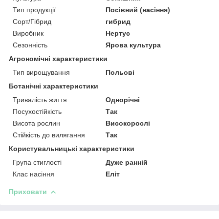
Тип продукції
Посівний (насіння)
Сорт/Гібрид
гибрид
Виробник
Нертус
Сезонність
Ярова культура
Агрономічні характеристики
Тип вирощування
Польові
Ботанічні характеристики
Тривалість життя
Однорічні
Посухостійкість
Так
Висота рослин
Високорослі
Стійкість до вилягання
Так
Користувальницькі характеристики
Група стиглості
Дуже ранній
Клас насіння
Еліт
Приховати