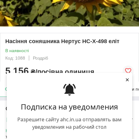
Насіння соняшника Нертус НС-Х-498 еліт
В наявності
Код: 1088
Роздріб
5 156
₴/посівна одиниця
×
Опис
Характеристики
Доставка
Оплата
Умови п
Подписка на уведомления
Опис
Разрешите сайту ahc.in.ua отправлять вам
Насіння соняшника
Нертус НС-Х-498 еліт
уведомления на рабочий стол
Насіння
соняшника НС-Х-498
стійке до гербіцидів на основі
трибенурон-метилу, що дозволяє легко контролювати чистоту