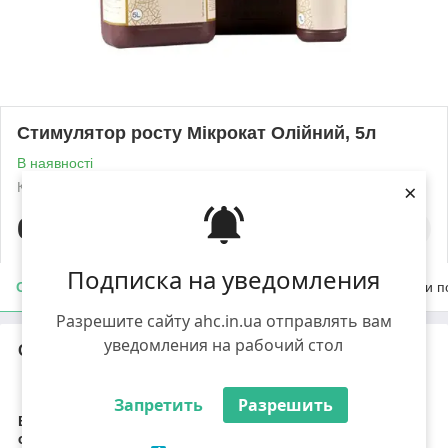
Стимулятор росту Мікрокат Олійний, 5л
В наявності
×
Код: 1168
Роздріб
637
₴/л
Подписка на уведомления
Опис
Характеристики
Доставка
Оплата
Умови п
Разрешите сайту ahc.in.ua отправлять вам
уведомления на рабочий стол
Опис
Стимулятор росту
Мікрокат Олійний, 5л
Запретить
Разрешить
Виробник:
"Atlantica Agricola" (Іспанія)
Фізичний стан
: рідке (водний розчин)