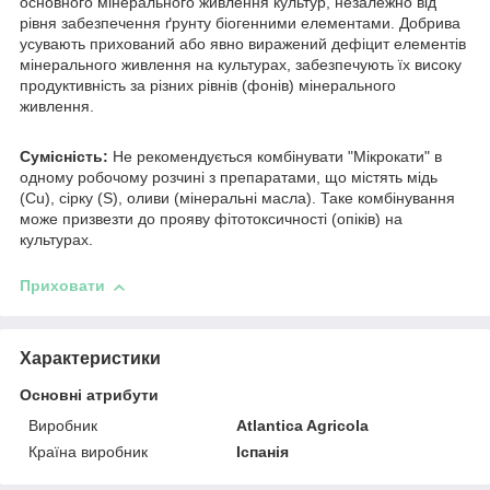
основного мінерального живлення культур, незалежно від
рівня забезпечення ґрунту біогенними елементами. Добрива
усувають прихований або явно виражений дефіцит елементів
мінерального живлення на культурах, забезпечують їх високу
продуктивність за різних рівнів (фонів) мінерального
живлення.
Сумісність:
Не рекомендується комбінувати "Мікрокати" в
одному робочому розчині з препаратами, що містять мідь
(Cu), сірку (S), оливи (мінеральні масла). Таке комбінування
може призвезти до прояву фітотоксичності (опіків) на
культурах.
Приховати
Характеристики
Основні атрибути
Виробник
Atlantica Agricola
Країна виробник
Іспанія