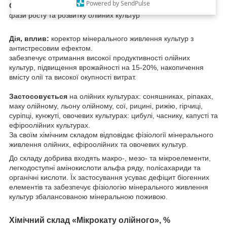
Powered by SendPulse
Спосіб застосування:
позакореневі підживлення у критичні
фази росту та розвитку олійних культур
Дія, вплив:
коректор мінерального живлення культур з
антистресовим ефектом.
забезпечує
отримання високої продуктивності олійних
культур, підвищення врожайності на 15-20%, накопичення
вмісту олії та високої окупності витрат.
Застосовується
на олійних культурах: соняшниках, ріпаках,
маку олійному, льону олійному, сої, рицині, рижію, гірчиці,
суріпці, кунжуті, овочевих культурах: цибулі, часнику, капусті та
ефіроолійних культурах.
За своїм хімічним складом відповідає фізіології мінерального
живлення олійних, ефіроолійних та овочевих культур.
До складу добрива входять макро-, мезо- та мікроелементи,
легкодоступні амінокислоти альфа ряду, полісахариди та
органічні кислоти. Їх застосування усуває дефіцит біогенних
елементів та забезпечує фізіологію мінерального живлення
культур збалансованою мінеральною поживою.
Хімічний склад «Мікрокату олійного», %