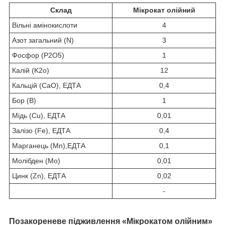
Склад
Мікрокат олійний
Вільні амінокислоти
4
Азот загальний (N)
3
Фосфор (Р
2
О
5
)
1
Калій (K
2
o)
12
Кальцій (СаО), ЕДТА
0,4
Бор (В)
1
Мідь (Сu), ЕДТА
0,01
Залізо (Fe), ЕДТА
0,4
Марганець (Mn),ЕДТА
0,1
Молібден (Мо)
0,01
Цинк (Zn), ЕДТА
0,02
-
Позакореневе підживлення «Мікрокатом олійним»