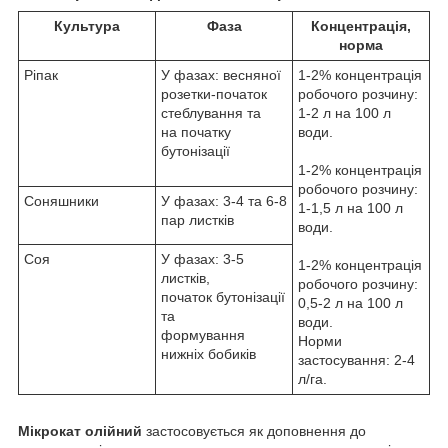
Культура
Фаза
Концентрація,
норма
Ріпак
У фазах: весняної
1-2% концентрація
розетки-початок
робочого розчину:
стеблування та
1-2 л на 100 л
на початку
води.
бутонізації
1-2% концентрація
робочого розчину:
Соняшники
У фазах: 3-4 та 6-8
1-1,5 л на 100 л
пар листків
води.
Соя
У фазах: 3-5
1-2% концентрація
листків,
робочого розчину:
початок бутонізації
0,5-2 л на 100 л
та
води.
формування
Норми
нижніх бобиків
застосування: 2-4
л/га.
Мікрокат олійний
застосовується як доповнення до