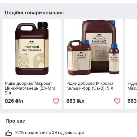
Подібні товари компанії
Рідке добриво Мікрокат
Рідке добриво Мікрокат
Рідк
Цинк-Марганець (Zn-Mn),
Кальцій-бор (Са-В), 5 л
Мікс
5 л
826
683
663
₴/л
₴/л
Про нас
97% позитивних з 39 відгуків за рік