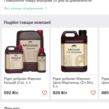
Повернення товару впродовж 14 днів за домовленістю
Всі умови повернення
Подібні товари компанії
Рідке добриво Мікрокат
Рідке добриво Мікрокат
Рідк
Кальцій (Са), 1 л
Цинк-Марганець (Zn-Mn),
Цинк
5 л
592
826
885
₴/л
₴/л
Про нас