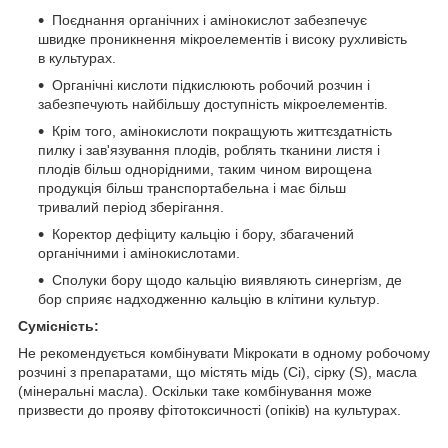
Поєднання органічних і амінокислот забезпечує
швидке проникнення мікроелементів і високу рухливість
в культурах.
Органічні кислоти підкислюють робочий розчин і
забезпечують найбільшу доступність мікроелементів.
Крім того, амінокислоти покращують життєздатність
пилку і зав'язування плодів, роблять тканини листя і
плодів більш однорідними, таким чином вирощена
продукція більш транспортабельна і має більш
тривалий період зберігання.
Коректор дефіциту кальцію і бору, збагачений
органічними і амінокислотами.
Сполуки бору щодо кальцію виявляють синергізм, де
бор сприяє надходженню кальцію в клітини культур.
Сумісність:
Не рекомендується комбінувати Мікрокати в одному робочому
розчині з препаратами, що містять мідь (Сі), сірку (S), масла
(мінеральні масла). Оскільки таке комбінування може
призвести до прояву фітотоксичності (опіків) на культурах.