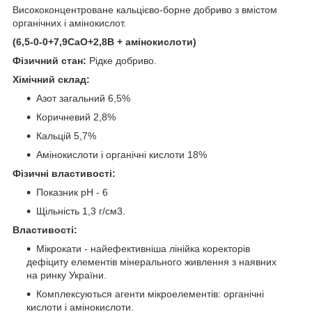
Висококонцентроване кальцієво-борне добриво з вмістом
органічних і амінокислот.
(6,5-0-0+7,9СаО+2,8В + амінокислоти)
Фізичний стан:
Рідке добриво.
Хімічний склад:
Азот загальний 6,5%
Коричневий 2,8%
Кальцій 5,7%
Амінокислоти і органічні кислоти 18%
Фізичні властивості:
Показник рН - 6
Щільність 1,3 г/см3.
Властивості:
Мікрокати - найефективніша лінійка коректорів
дефіциту елементів мінерального живлення з наявних
на ринку України.
Комплексуються агенти мікроелементів: органічні
кислоти і амінокислоти.