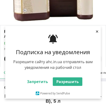
×
Рідке добриво Мікрокат Кальцій-бор (Са-В), 5
л
В наявності
Код: 1176
Роздріб
Подписка на уведомления
683
₴/л
Разрешите сайту ahc.in.ua отправлять вам
уведомления на рабочий стол
Опис
Характеристики
Доставка
Оплата
Умови п
Запретить
Разрешить
Опис
Powered by SendPulse
Рідке добриво Мікрокат Кальцій-бор (Са-
В), 5 л