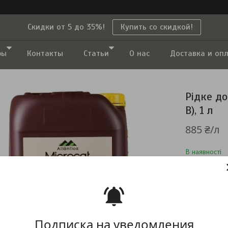
Скидки от 5 до 35%!
Купить со скидкой!
ры
Контакты
Статьи
О нас
Доставка и оп
Рідке д
B), 1 л
885 ₴/л
В наявності
Компанія тим
повернення т
Подписка на уведомления