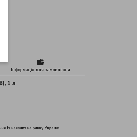
Інформація для замовлення
), 1 л
ня із наявних на ринку України.