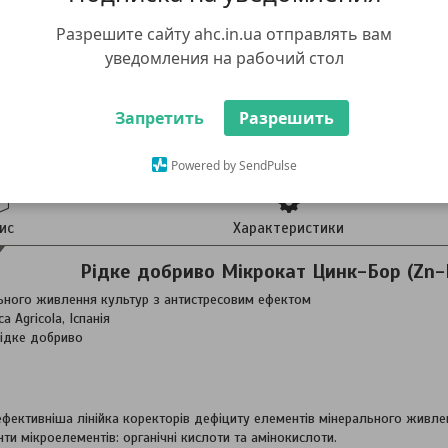
Разрешите сайту ahc.in.ua отправлять вам
уведомления на рабочий стол
Запретить
Разрешить
Powered by SendPulse
ис
Характеристики
Рідке добриво Мікрокат Цинк-Бор (Zn-B
ьного живлення культур з антистресовим ефектом
ca Agricola, Іспанія
ідке добриво
ефективніша лінійка коректорів дефіциту елементів мінерального живлен
ти мікроелементів: органічні кислоти та амінокислоти.