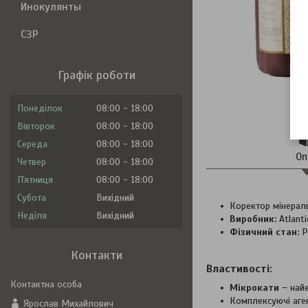
Инокулянты
СЗР
Графік роботи
Понеділок
08:00
18:00
Вівторок
08:00
18:00
Середа
08:00
18:00
Оп
Четвер
08:00
18:00
Пʼятниця
08:00
18:00
Субота
Вихідний
Коректор мінерал
Неділя
Вихідний
Виробник:
Atlanti
Фізичний стан:
Р
Контакти
Властивості:
Мікрокати
− най
Комплексуючі аген
Ярослав Михайлович