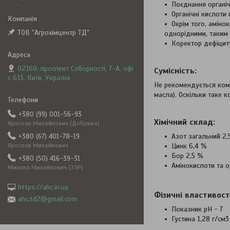
Поєднання органіч
Органічні кислоти
Окрім того, аміно
ТОВ "Агрохімцентр ТД"
однорідними, таким 
Коректор дефіциту
02160, проспект Соборності, 7-А, офі
Сумісність:
с 613, Київ, Україна
Не рекомендується комб
масла). Оскільки таке к
+380 (99) 001-56-93
Хімічний склад:
Ярослав Михайлович (Добрива)
Азот загальний 2,
+380 (67) 401-78-19
Ярослав Михайлович
Цинк 6,4 %
Бор 2,5 %
+380 (50) 416-39-31
Амінокислоти та о
Микола Михайлович (ЗЗР)
https://ahc.in.ua
Фізичні властивост
ahc.td2@gmail.com
Показник pН - 7
Густина 1,28 г/см