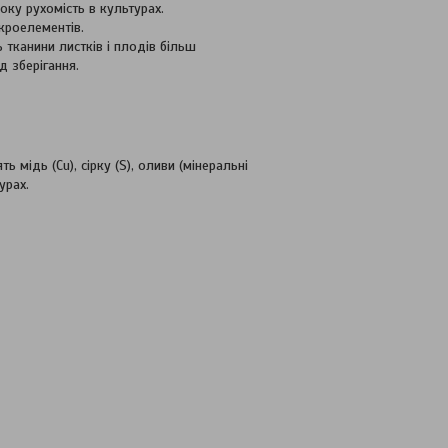
оку рухомість в культурах.
кроелементів.
 тканини листків і плодів більш
 зберігання.
мідь (Сu), сірку (S), оливи (мінеральні
урах.