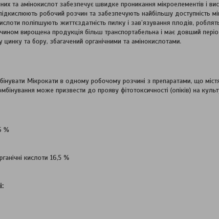
них та амінокислот забезпечує швидке проникання мікроелементів і вис
 підкислюють робочий розчин та забезпечують найбільшу доступність мі
кислоти поліпшують життєздатність пилку і зав’язування плодів, роблять
чином вирощена продукція більш транспортабельна і має довший період
 цинку та бору, збагачений органічними та амінокислотами.
інувати Мікрокати в одному робочому розчині з препаратами, що містять 
омбінування може призвести до прояву фітотоксичності (опіків) на культ
5 %
рганічні кислоти 16,5 %
і:
3