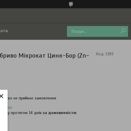
лата
обриво Мікрокат Цинк-Бор (Zn-
Код:
1183
×
часово не приймає замовлення
овару протягом 14 днів
за домовленістю