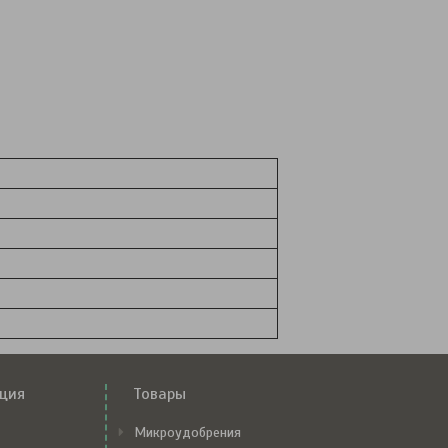
ция
Товары
Микроудобрения