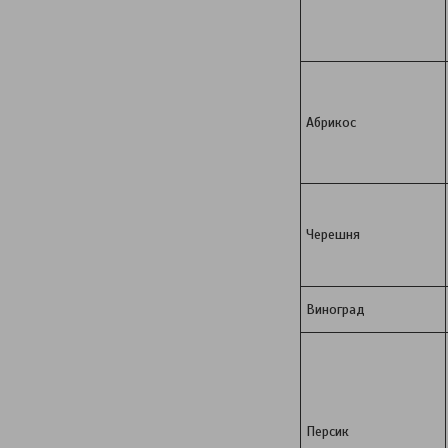
Абрикос
Черешня
Виноград
Персик