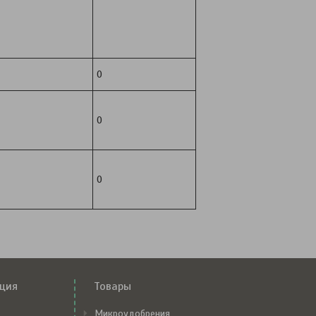
0
0
0
ция
Товары
Микроудобрения