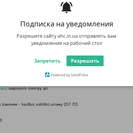
Подписка на уведомления
Разрешите сайту ahc.in.ua отправлять вам
уведомления на рабочий стол
Запретить
Разрешить
ис
Характеристики
Powered by SendPulse
Серенада
ACO
іцид
широкого спектру дії
s (синонім - bacillus subtilis) штаму QST 713
E9