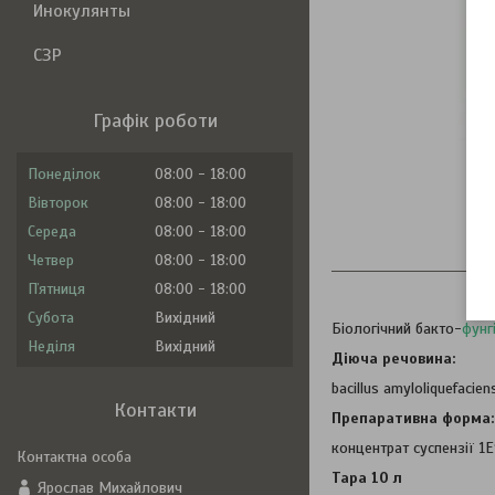
Инокулянты
СЗР
Графік роботи
Понеділок
08:00
18:00
Вівторок
08:00
18:00
Середа
08:00
18:00
Оп
Четвер
08:00
18:00
Пʼятниця
08:00
18:00
Субота
Вихідний
Біологічний бакто-
фунг
Неділя
Вихідний
Діюча речовина:
bacillus amyloliquefacien
Контакти
Препаративна форма:
концентрат суспензії 1
Тара 10 л
Ярослав Михайлович