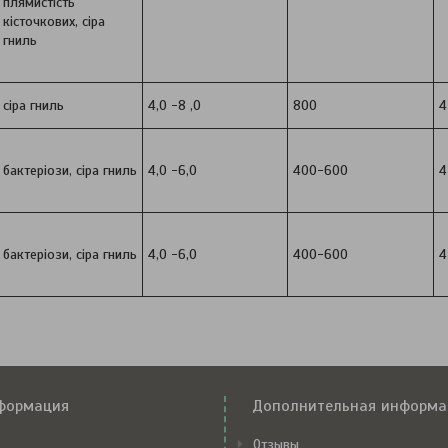
плямистість
кісточкових, сіра
гниль
сіра гниль
4,0 -8 ,0
800
4
бактеріози, сіра гниль
4,0 -6,0
400-600
4
бактеріози, сіра гниль
4,0 -6,0
400-600
4
формация
Дополнительная информа
Отзывы