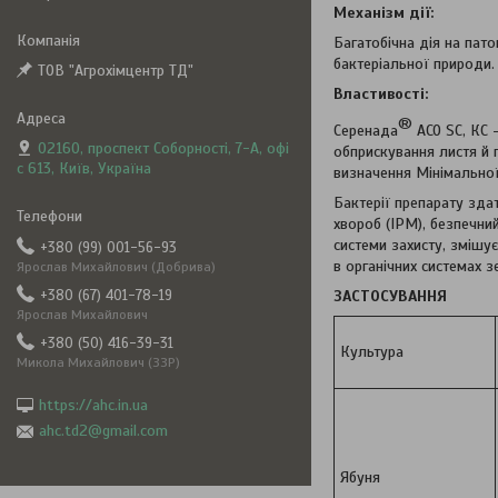
Механізм дії:
Багатобічна дія на пато
бактеріальної природи. 
ТОВ "Агрохімцентр ТД"
Властивості:
®
Серенада
ACO SC, КС 
02160, проспект Соборності, 7-А, офі
обприскування листя й ґ
с 613, Київ, Україна
визначення Мінімальної
Бактерії препарату зда
хвороб (IPM), безпечни
системи захисту, змішу
+380 (99) 001-56-93
в органічних системах 
Ярослав Михайлович (Добрива)
ЗАСТОСУВАННЯ
+380 (67) 401-78-19
Ярослав Михайлович
+380 (50) 416-39-31
Культура
Микола Михайлович (ЗЗР)
https://ahc.in.ua
ahc.td2@gmail.com
Ябуня