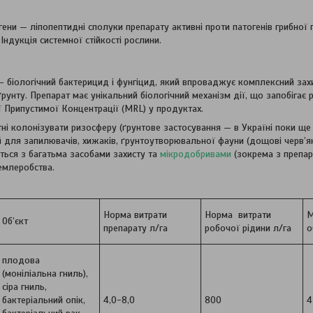
гени — ліпопептидні сполуки препарату активні проти патогенів грибної 
Індукція системної стійкості рослини.
— біологічний бактерицид і фунгіцид, який впроваджує комплексний захи
рунту. Препарат має унікальний біологічний механізм дії, що запобігає р
 Припустимої Концентрації (MRL) у продуктах.
тні колонізувати ризосферу (ґрунтове застосування — в Україні поки ще 
й для запилювачів, хижаків, ґрунтоутворювальної фауни (дощові черв’як
ється з багатьма засобами захисту та
мікродобривами
(зокрема з препар
землеробства.
Норма витрати
Норма витрати
М
Об’єкт
препарату л/га
робочої рідини л/га
о
плодова
(моніліальна гниль),
сіра гниль,
бактеріальний опік,
4,0-8,0
800
4