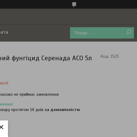
лата
чний фунгіцид Серенада ACO 5л
Код:
1525
ності
часово не приймає замовлення
овару протягом 14 днів
за домовленістю
×