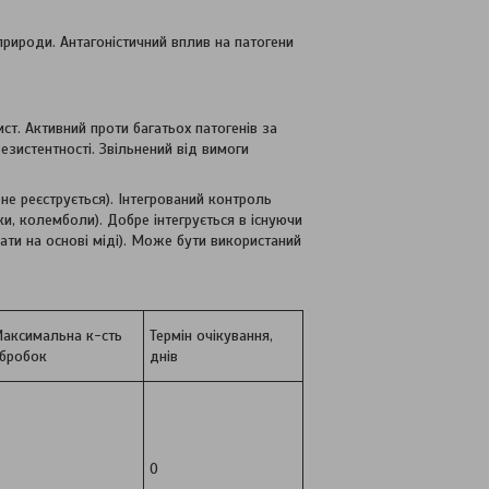
природи. Антагоністичний вплив на патогени
ст. Активний проти багатьох патогенів за
езистентності. Звільнений від вимоги
не реєструється). Інтегрований контроль
и, колемболи). Добре інтегрується в існуючи
ати на основі міді). Може бути використаний
аксимальна к-сть
Термін очікування,
бробок
днів
0