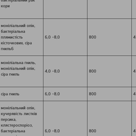
бактеріальний рак
кори
моніліальний опік,
бактеріальна
плямистість
6,0 -8,0
800
4
кісточкових, сіра
гниль6
моніліальна гниль,
моніліальний опік,
4,0 -8,0
800
4
сіра гниль
сіра гниль
6,0 -8,0
800
4
моніліальний опік,
кучерявість листків
персика,
клястероспоріоз,
бактеріальна
6,0 -8,0
800
4