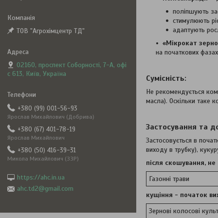
поліпшують за
стимулюють ріс
адаптують рос
ТОВ "Агрохімцентр ТД"
«Мікрокат зерно
на початкових фазах
02160, проспект Соборності, 7-А, офі
с 613, Київ, Україна
Сумісність:
Не рекомендується комб
масла). Оскільки таке к
+380 (99) 001-56-93
Ярослав Михайлович (Добрива)
Застосування та д
+380 (67) 401-78-19
Ярослав Михайлович
Застосовується в початк
виходу в трубку), кукур
+380 (50) 416-39-31
Микола Михайлович (ЗЗР)
після скошування, не 
https://ahc.in.ua
Газонні трави
ahc.td2@gmail.com
кущіння - початок ви
Зернові колосові куль