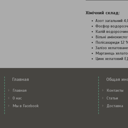
Хімічний склад:
Азот загальний 4,
Фосфор водорозч
Калій водорозчин
Вільні амінокисло
Полісахариди 12 
Залізо хелатован
Марганець хелато
Цинк хелатовий Е
Главная
Общая ин
Главная
Контакты
О нас
Статьи
Мы в Facebook
Доставка