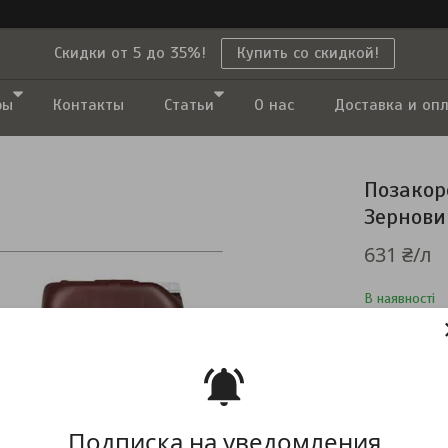
Скидки от 5 до 35%!
Купить со скидкой!
ры
Контакты
Статьи
О нас
Доставка и оп
Позакор
Зерновий
631 ₴/л
В наявності
Компанія тим
повернення т
Подписка на уведомления