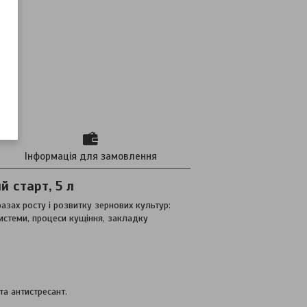
Інформація для замовлення
 старт, 5 л
азах росту і розвитку зернових культур:
системи, процеси кущіння, закладку
а антистресант.