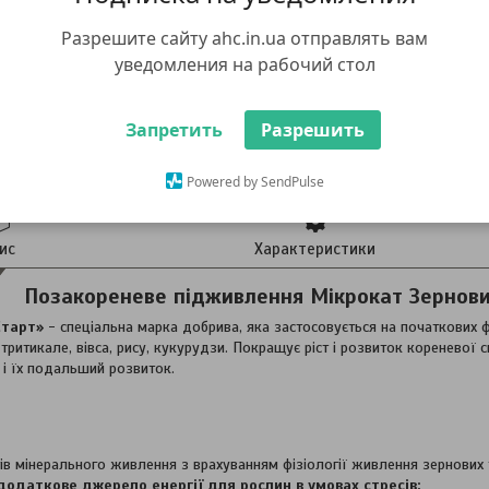
Разрешите сайту ahc.in.ua отправлять вам
уведомления на рабочий стол
Запретить
Разрешить
Powered by SendPulse
ис
Характеристики
Позакореневе підживлення Мікрокат Зерновий
Старт»
- спеціальна марка добрива, яка застосовується на початкових ф
тритикале, вівса, рису, кукурудзи. Покращує ріст і розвиток кореневої 
 і їх подальший розвиток.
в мінерального живлення з врахуванням фізіології живлення зернових т
додаткове джерело енергії для рослин в умовах стресів: