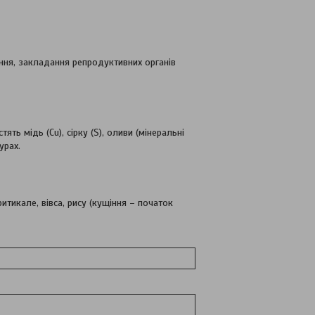
іння, закладання репродуктивних органів
ь мідь (Сu), сірку (S), оливи (мінеральні
урах.
итикале, вівса, рису (кущіння – початок