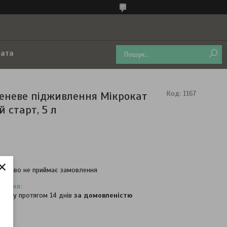
лата
еневе підживлення Мікрокат
Код:
1167
 старт, 5 л
×
часово не приймає замовлення
овару протягом 14 днів
за домовленістю