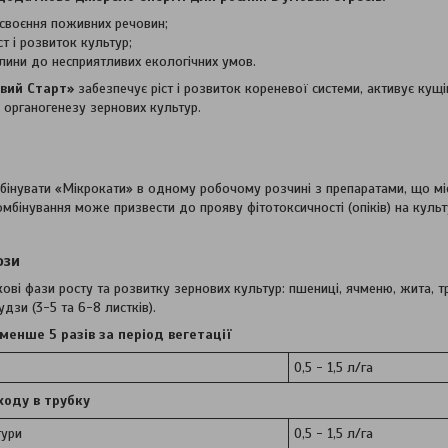
своєння поживних речовин;
т і розвиток культур;
лини до несприятливих екологічних умов.
вий Старт»
забезпечує ріст і розвиток кореневої системи, активує кущ
 органогенезу зернових культур.
інувати «Мікрокати» в одному робочому розчині з препаратами, що містят
омбінування може призвести до прояву фітотоксичності (опіків) на культ
ози
ові фази росту та розвитку зернових культур: пшениці, ячменю, жита, тр
удзи (3-5 та 6-8 листків).
менше 5 разів за період вегетації
0,5 - 1,5 л/га
ходу в трубку
тури
0,5 - 1,5 л/га