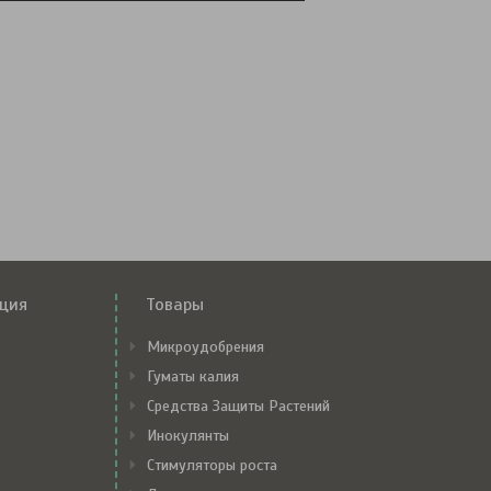
ция
Товары
Микроудобрения
Гуматы калия
Средства Защиты Растений
Инокулянты
Стимуляторы роста