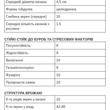
Середній діаметр качана
4,5 см.
Форма гойдалка
циліндрична
Глибина зерен (середня)
10
Середня кількість качанів з
1,5
рослини
СТІЙКІ СТІЙК ДО БУРОБ ТА СТРЕСОВИХ ФАКТОРІВ
Посухостійкість
9
Жаростійкість
9
Вилягання
10
Гельмінтоспоріоз
9
Фузаріоз
10
Пухирчаста сажка
10
СТРУКТУРА ВРОЖАЮ
К-ть рядів зерен у качані
16
К-ть зерен у ряду
42-46