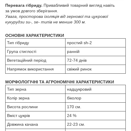
Перевага гібриду.
Привабливий товарний вигляд навіть
за умов довгого зберігання.
Увага, просторова ізоляція від зернової та цукрової
кукурудзи su-, se- типів не менше 300 м.
ОСНОВНІ ХАРАКТЕРИСТИКИ
Тип гібриду
простий sh-2
Група стиглості
ранній
Вегетаційний період
72-74 днів
Напрямок використання
свіжий ринок
МОРФОЛОГІЧНІ ТА АГРОНОМІЧНІ ХАРАКТЕРИСТИКИ
Тип зерна
надцукровий
Колір зерна
біколор
Висота рослини
170 см.
Вміст цукрів
24 %
Довжина качана
22-23 см.