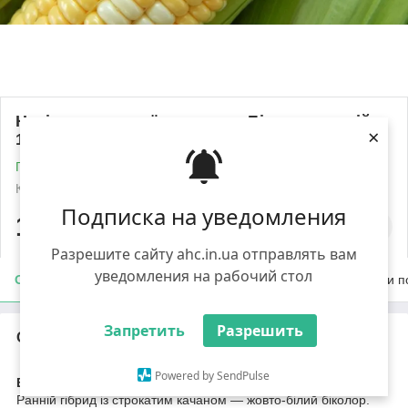
Насіння цукрової кукурудзи Біколор ранній
×
100 шт
Готово до відправки
Код: 580
Роздріб
Подписка на уведомления
111
₴
Разрешите сайту ahc.in.ua отправлять вам
уведомления на рабочий стол
Опис
Характеристики
Доставка
Оплата
Умови п
Запретить
Разрешить
Опис
Powered by SendPulse
Біколор
— гібрид цукрової кукурудзи надцукрового sh-2 типу.
Ранній гібрид із строкатим качаном — жовто-білий біколор.