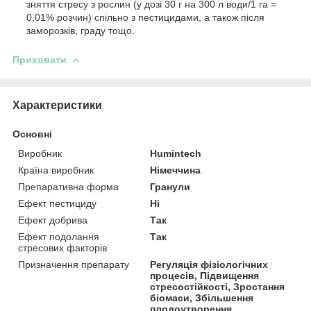
зняття стресу з рослин (у дозі 30 г на 300 л води/1 га =
0,01% розчин) спільно з пестицидами, а також після
заморозків, граду тощо.
Приховати
Характеристики
Основні
Виробник
Humintech
Країна виробник
Німеччина
Препаративна форма
Гранули
Ефект пестициду
Ні
Ефект добрива
Так
Ефект подолання
Так
стресових факторів
Призначення препарату
Регуляція фізіологічних
процесів, Підвищення
стресостійкості, Зростання
біомаси, Збільшення
плодоутворення