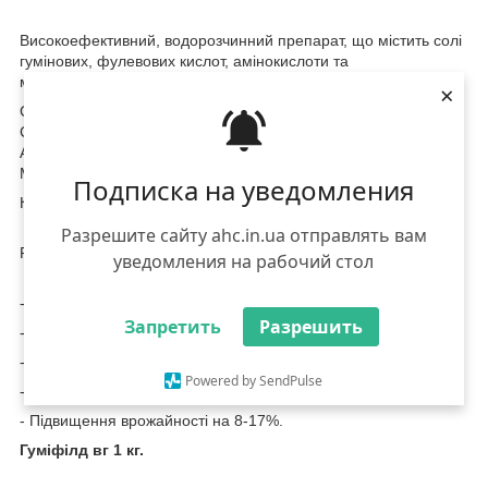
Високоефективний, водорозчинний препарат, що містить солі
гумінових, фулевових кислот, амінокислоти та
мікролелементи у легкодоступній формі для рослин.
×
Солі гумінових кислот. 750 г/кг
Солі фульвових кислот. 80 г/кг
Амінокислоти -10-12%
Мікроелементи
Подписка на уведомления
Калій (K2O) -10-12%
Разрешите сайту ahc.in.ua отправлять вам
РН 9-10,5
уведомления на рабочий стол
- Підвищує сухостійкість
Запретить
Разрешить
- Зменшує дій температурних стресів
- Підвищує вміст білка на 0,5-1,5%
Powered by SendPulse
- Підвищує вміст клейковини на 3-3,5%
- Підвищення врожайності на 8-17%.
Гуміфілд вг 1 кг.