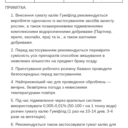
ПРИМІТКА:
Внесення гумату калію Гуміфілд рекомендується
виробляти одночасно із застосуванням засобів захисту
рослин, а також позакореневими підживленнями
комплексними водорозчинними добривами (Партнер,
ярило, еколайн, яра) та ін., а також азотними
добривами.
Перед застосуванням рекомендується перевірити
сумісність усіх препаратів способом змішування в
невеликих кількостях на предмет браку осаду.
Приготування робочого розчину бажано проводити
безпосередньо перед застосуванням.
Найприємніший час для проведення оброблень —
вечірнє, безвітряна погода з невисокими
температурами повітря.
Під час підживлення через крапельні системи
використовувати 0,005-0,01% (50-100 г на 1 тонну води)
розчин гумату калію Гуміфілд (1 раз на 10-14 днів, 3-4
рази за вегетацію).
Рекомендується також застосовувати гумат калію для