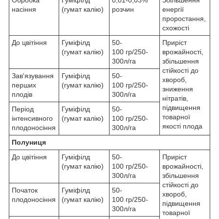
насіння
(гумат калію)
розчин
енергії
проростання,
схожості
До цвітіння
Гуміфілд
50-
Приріст
(гумат калію)
100 гр/250-
врожайності,
300л/га
збільшення
стійкості до
Зав'язування
Гуміфілд
50-
хвороб,
перших
(гумат калію)
100 гр/250-
зниження
плодів
300л/га
нітратів,
підвищення
Період
Гуміфілд
50-
товарної
інтенсивного
(гумат калію)
100 гр/250-
якості плода
плодоносіння
300л/га
Полуниця
До цвітіння
Гуміфілд
50-
Приріст
(гумат калію)
100 гр/250-
врожайності,
300л/га
збільшення
стійкості до
Початок
Гуміфілд
50-
хвороб,
плодоносіння
(гумат калію)
100 гр/250-
підвищення
300л/га
товарної