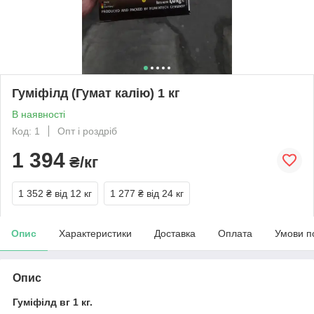
Гуміфілд (Гумат калію) 1 кг
В наявності
Код: 1
Опт і роздріб
1 394
₴/кг
1 352 ₴
від 12 кг
1 277 ₴
від 24 кг
Опис
Характеристики
Доставка
Оплата
Умови п
Опис
Гуміфілд вг 1 кг.