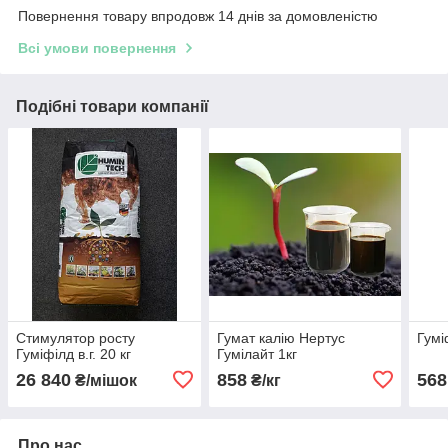
Повернення товару впродовж 14 днів за домовленістю
Всі умови повернення
Подібні товари компанії
Стимулятор росту
Гумат калію Нертус
Гумі
Гуміфілд в.г. 20 кг
Гумілайт 1кг
26 840
858
568
₴/мішок
₴/кг
Про нас