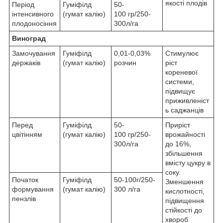
якості плодів
Період
Гуміфілд
50-
інтенсивного
(гумат калію)
100 гр/250-
плодоносіння
300л/га
Виноград
Замочування
Гуміфілд
0,01-0,03%
Стимулює
держаків
(гумат калію)
розчин
ріст
кореневої
системи,
підвищує
приживленіст
ь саджанців
Перед
Гуміфілд
50-
Приріст
цвітінням
(гумат калію)
100 гр/250-
врожайності
300л/га
до 16%,
збільшення
вмісту цукру в
соку.
Початок
Гуміфілд
50-100г/250-
Зменшення
формування
(гумат калію)
300 л/га
кислотності,
пензлів
підвищення
стійкості до
хвороб