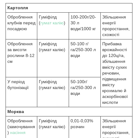
Картопля
Оброблення
Гуміфілд
100-200г/20-
Збільшення
клубнів перед
(
гумат калію
)
30 л
енергії
посадкою
води/1000 кг
проростання,
схожості
Оброблення
Гуміфілд
50-100 г/
Прибавка
за висоти
(гумат калію)
га/250-300 л
врожайності
рослини 8-12
води
до 120ц/га,
см
збільшення
вмісту сухих
речовин,
підвищення
У період
Гуміфілд
50-100г/
вмісту
бутонізації
(гумат калію)
га/250-300 л
крохмалю й
води
аскорбінової
кислоти
Морква
Оброблення
Гуміфілд
0,01-0,03%
Збільшення
(замочування
(гумат калію)
розчин
енергії
)
насіння
проростання,