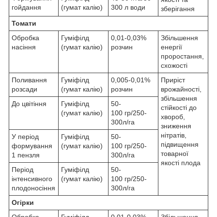
гойдання
(гумат калію)
300 л води
зберігання
Томати
Обробка
Гуміфілд
0,01-0,03%
Збільшення
насіння
(гумат калію)
розчин
енергії
проростання,
схожості
Поливання
Гуміфілд
0,005-0,01%
Приріст
розсади
(гумат калію)
розчин
врожайності,
збільшення
До цвітіння
Гуміфілд
50-
стійкості до
(гумат калію)
100 гр/250-
хвороб,
300л/га
зниження
нітратів,
У період
Гуміфілд
50-
підвищення
формування
(гумат калію)
100 гр/250-
товарної
1 пензля
300л/га
якості плода
Період
Гуміфілд
50-
інтенсивного
(гумат калію)
100 гр/250-
плодоносіння
300л/га
Огірки
Обробка
Гуміфілд
0,01-0,03%
Збільшення