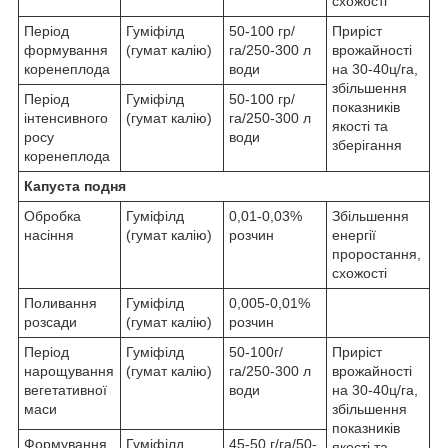
схожості
Період
Гуміфілд
50-100 гр/
Приріст
формування
(гумат калію)
га/250-300 л
врожайності
коренеплода
води
на 30-40ц/га,
збільшення
Період
Гуміфілд
50-100 гр/
показників
інтенсивного
(гумат калію)
га/250-300 л
якості та
росу
води
зберігання
коренеплода
Капуста подня
Обробка
Гуміфілд
0,01-0,03%
Збільшення
насіння
(гумат калію)
розчин
енергії
проростання,
схожості
Поливання
Гуміфілд
0,005-0,01%
розсади
(гумат калію)
розчин
Період
Гуміфілд
50-100г/
Приріст
нарощування
(гумат калію)
га/250-300 л
врожайності
вегетативної
води
на 30-40ц/га,
маси
збільшення
показників
Формування
Гуміфілд
45-50 г/га/50-
якості та