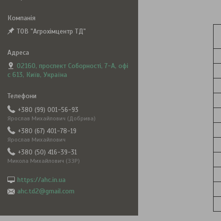
ТОВ "Агрохімцентр ТД"
02160, проспект Соборності, 7-А, офі
с 613, Київ, Україна
+380 (99) 001-56-93
Ярослав Михайлович (Добрива)
+380 (67) 401-78-19
Ярослав Михайлович
+380 (50) 416-39-31
Микола Михайлович (ЗЗР)
https://ahc.in.ua
ahc.td2@gmail.com