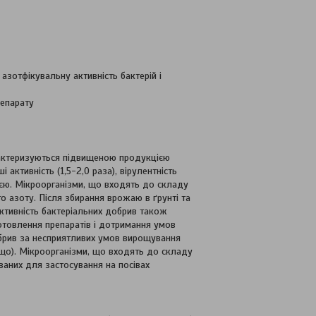
азотфікувальну активність бактерій і
репарату
арактеризуються підвищеною продукцією
 активність (1,5-2,0 раза), вірулентність
єю. Мікроорганізми, що входять до складу
о азоту. Після збирання врожаю в ґрунті та
ктивність бактеріальних добрив також
готовлення препаратів і дотримання умов
добрив за несприятливих умов вирощування
тощо). Мікроорганізми, що входять до складу
ваних для застосування на посівах