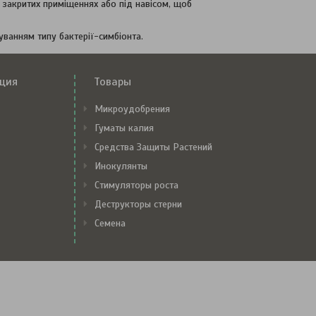
 закритих приміщеннях або під навісом, щоб
ванням типу бактерії-симбіонта.
ция
Товары
Микроудобрения
Гуматы калия
Средства Защиты Растений
Инокулянты
Стимуляторы роста
Деструкторы стерни
Семена