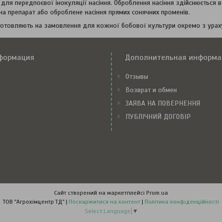
для передпоєвої інокуляції насіння. Оброблення насіння здійснюється в
на препарат або оброблене насіння прямих сонячних променів.
отовляють на замовлення для кожної бобової культури окремо з ураху
формация
Дополнительная информа
Отзывы
Возврат и обмен
ЗАЯВА НА ПОВЕРНЕННЯ
ПУБЛІЧНИЙ ДОГОВІР
Сайт створений на маркетплейсі
Prom.ua
ТОВ "Агрохімцентр ТД" |
Поскаржитися на контент
|
Політика конфіденційності
Select Language
▼