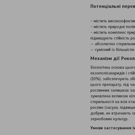
Потенціальні пере
- містить високоефекти
- містить природні пол
- містить комплекс при
підвищують стійкість ро
— абсолютно стерильний
— сумісний із більшістю
Механізм дії Рокол
Біологічна основа цьог
екзополісахаридів і сті
(10%), забезпечують з
цього препарату, під ч
рослинних залишках зал
зумовлена великою кіль
стерильності на всіх е
рослин (засуха, підвищ
добрив, не втрачають с
зернобових культур.
Умови застосування і