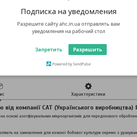
Подписка на уведомления
Разрешите сайту ahc.in.ua отправлять вам
уведомления на рабочий стол
Запретить
Разрешить
Powered by SendPulse
ис
Характеристики
ю від компанії САТ (Українського виробництва) 
на основі азотфікувальних мікроорганізмів для передпоєвого обробле
вляють на замовлення для кожної бобової культури окремо з урахуванн