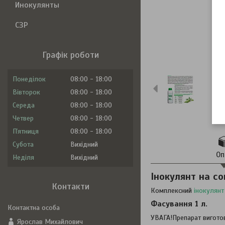
Инокулянты
СЗР
Графік роботи
Понеділок
08:00
18:00
Вівторок
08:00
18:00
Середа
08:00
18:00
Четвер
08:00
18:00
Пʼятниця
08:00
18:00
Субота
Вихідний
Оп
Неділя
Вихідний
Інокулянт на со
Контакти
Комплексний
інокулянт
Фасування 1 л.
УВАГА!Препарат вигото
Ярослав Михайлович