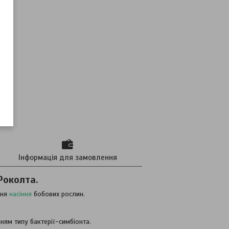
Інформація для замовлення
Роколта.
ння
насіння
бобових рослин.
ям типу бактерії-симбіонта.