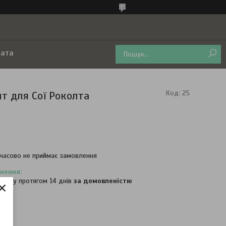
лата
т для Сої Роколта
Код:
25
часово не приймає замовлення
×
овару протягом 14 днів
за домовленістю