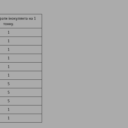
рати інокулянта на 1
тонну.
1
1
1
1
1
1
5
5
5
1
1