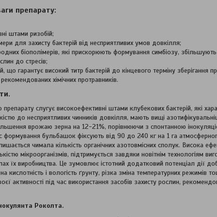
ваги препарату:
вні штами ризобій;
імери для захисту бактерій від несприятливих умов довкілля;
родних біополімерів, які прискорюють формування симбіозу, збільшують 
слин до стресів;
, що гарантує високий титр бактерій до кінцевого терміну зберігання п
 рекомендованих хімічних протравників.
ти.
о препарату слугує високоефективні штами клубекових бактерій, які х
йкістю до несприятливих чинників довкілля, мають вищі азотифікувальніші
більшення врожаю зерна на 12-21%, порівнюючи з спонтанною інокуляці
ас формування бульбашок фіксують від 90 до 240 кг на 1 га атмосферног
ишається чимала кількість органічних азотовмісних сполук. Висока ефе
кістю мікроорганізмів, підтримується завдяки новітнім технологіям ви
тапах їх виробництва. Це зумовлює істотний додатковий потенціал дії 
ена кислотність і вологість ґрунту, різка зміна температурних режимів 
воєї активності під час використання засобів захисту рослин, рекомендо
нокулянта Роколта.