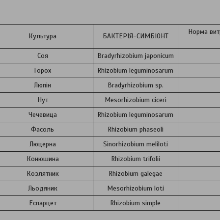
Норма вит
Культура
БАКТЕРІЯ-СИМБІОНТ
Соя
Bradyrhizobium japonicum
Горох
Rhizobium leguminosarum
Люпін
Bradyrhizobium sp.
Нут
Mesorhizobium ciceri
Чечевица
Rhizobium leguminosarum
Фасоль
Rhizobium phaseoli
Люцерна
Sinorhizobium meliloti
Конюшина
Rhizobium trifolii
Козлятник
Rhizobium galegae
Льодяник
Mesorhizobium loti
Еспарцет
Rhizobium simple