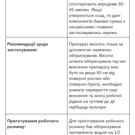
спостерігають впродовж 30-
45 хвилин. Якщо
утворюється осад, то дані
компоненти бакової суміші є
несумісними і повинні
застосовуватись окремо.
Рекомендації щодо
Препарат вносять тільки за
застосування:
допомогою наземних
обприскувачів. Висота
штанги обприскувача під час
внесення препарату має
бути не вище 60 см від
поверхні рослин або
поверхні ґрунту, необхідно
уникати перекриття смуг
внесення та зносу робочої
рідини на чутливі до дії
гербіциду культури.
Приготування робочого
Для приготування робочого
розчину:
розчину бак обприскувача
заповнюють водою на 1/2