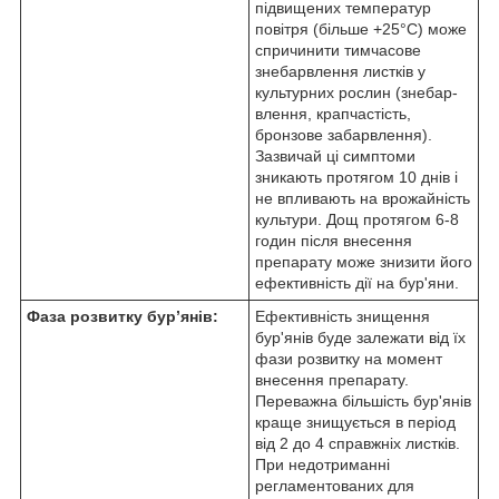
підвищених температур
повітря (більше +25°С) може
спричинити тимчасове
знебарвлення листків у
культурних рослин (знебар­
влення, крапчастість,
бронзове забарвлення).
Зазвичай ці симптоми
зникають протягом 10 днів і
не впливають на врожайність
культури. Дощ протягом 6-8
годин після внесення
препарату може знизити його
ефективність дії на бур'яни.
Фаза розвитку бур’янів:
Ефективність знищення
бур'янів буде залежати від їх
фази розвитку на момент
внесення препа­рату.
Переважна більшість бур'янів
краще знищується в період
від 2 до 4 справжніх листків.
При недотриманні
регламентованих для