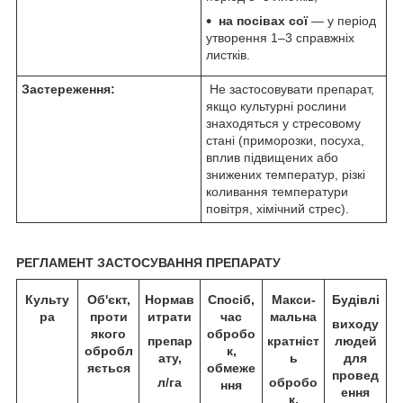
на посівах сої
— у період
утворення 1–3 справжніх
листків.
Застереження:
Не застосовувати препарат,
якщо культурні рослини
знаходяться у стресовому
стані (при­морозки, посуха,
вплив підвищених або
знижених температур, різкі
коливання температури
повітря, хімічний стрес).
РЕГЛАМЕНТ ЗАСТОСУВАННЯ ПРЕПАРАТУ
Культу
Об'єкт,
Норма
в
Спосіб,
Макси­
Будівлі
ра
проти
итрати
час
мальна
виходу
якого
обробо
препар
кратніст
людей
обробл
к,
ату,
ь
для
яється
обмеже
провед
л/га
обробо
ння
ення
к,