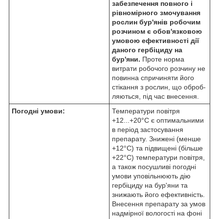
забезпечення повного і
рівномірного змочування
рослин бур'янів робочим
розчином є обов'язковою
умовою ефективності дії
даного гербіциду на
бур'яни.
Проте норма
витрати робочого розчину не
повинна спричиняти його
стікання з рослин, що оброб­
ляються, під час внесення.
Погодні умови:
Температури повітря
+12...+20°С є оптимальними
в період застосування
препарату. Знижені (менше
+12°С) та підвищені (більше
+22°С) температури повітря,
а також посушливі погодні
умови уповільнюють дію
гербіциду на бур'яни та
знижають його ефективність.
Внесення препарату за умов
надмірної вологості на фоні