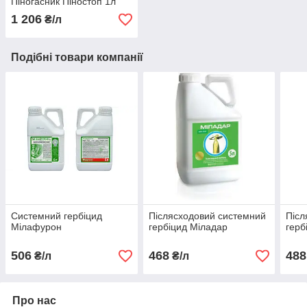
Піногасник Піностоп 1л
1 206
₴/л
Подібні товари компанії
Системний гербіцид
Післясходовий системний
Післ
Мілафурон
гербіцид Міладар
герб
506
468
488
₴/л
₴/л
Про нас