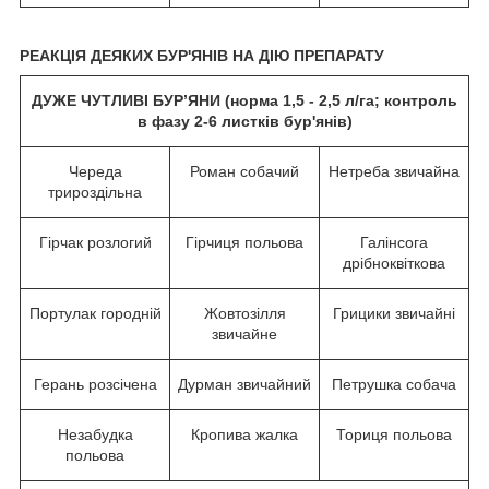
РЕАКЦІЯ ДЕЯКИХ БУР'ЯНІВ НА ДІЮ ПРЕПАРАТУ
ДУЖЕ ЧУТЛИВІ БУР’ЯНИ (норма 1,5 - 2,5 л/га; контроль
в фазу 2-6 листків бур'янів)
Череда
Роман собачий
Нетреба звичайна
трироздільна
Гірчак розлогий
Гірчиця польова
Галінсога
дрібноквіткова
Портулак городній
Жовтозілля
Грицики звичайні
звичайне
Герань розсічена
Дурман звичайний
Петрушка собача
Незабудка
Кропива жалка
Ториця польова
польова