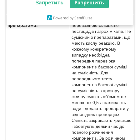
Запретить
в хлоропластах,результатом
Разрешить
цього стає загибель рослини.
Powered by SendPulse
Сумісність з іншими
Препарат сумісний з
препаратами:
переважною більшістю
пестицидів і агрохімікатів. Не
сумісний з препаратами, що
мають кислу реакцію. В
кожному конкретному
випадку необхідна
попередня перевірка
компонентів бакової суміші
на сумісність. Для
попереднього тесту
компонентів бакової суміші
на сумісність в прозору
скляну ємність об'ємом не
менше як 0,5 л наливають
води і додають препарати у
відповідних пропорціях.
Ємність закривають кришкою
і збовтують деякий час до
повного розчинення
компонентів. За розчином