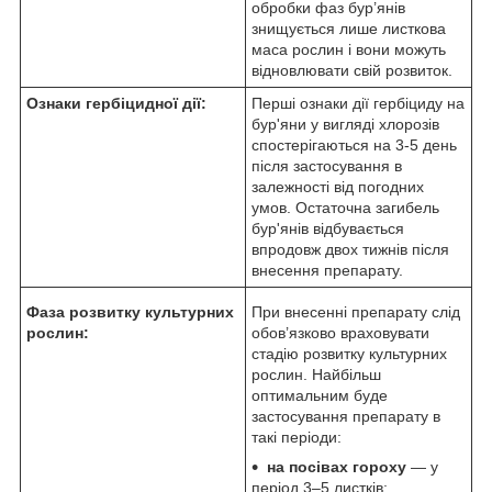
обробки фаз бур’янів
знищується лише листкова
маса рослин і вони можуть
відновлювати свій розвиток.
Ознаки гербіцидної дії:
Перші ознаки дії гербіциду на
бур'яни у вигляді хлорозів
спостерігаються на 3-5 день
після застосування в
залежності від погодних
умов. Остаточна загибель
бур'янів відбувається
впродовж двох тижнів після
внесення препарату.
Фаза розвитку культурних
При внесенні препарату слід
рослин:
обов’язково враховувати
стадію розвитку культурних
рослин. Найбільш
оптимальним буде
застосування препарату в
такі періоди:
на посівах гороху
— у
період 3–5 листків;