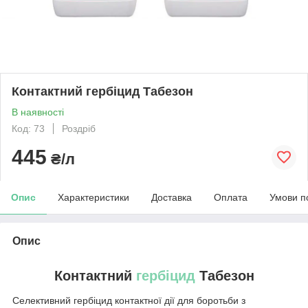
Контактний гербіцид Табезон
В наявності
Код: 73
Роздріб
445
₴/л
Опис
Характеристики
Доставка
Оплата
Умови п
Опис
Контактний
гербіцид
Табезон
Селективний гербіцид контактної дії для боротьби з