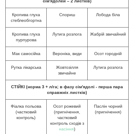
сім'ядолей – 2 листків)
Кропива глуха
Спориш
Лобода біла
стеблеобгортна
Кропива глуха
Лутига розлога
Жабрій звичайний
пурпурова
Мак самосійка
Вероніка, види
Осот городній
Рутка лікарська
Жовтозілля
Лутига розлога
звичайне
СТІЙКІ (норма 3 + л/га; в фазу сім'ядолі - перша пара
справжніх листків)
Фіалка польова
Осот рожевий
Паслін чорний
(частковий
(пригнічення,
(пригнічення)
контроль)
частковий
контроль сходів з
насіння
)