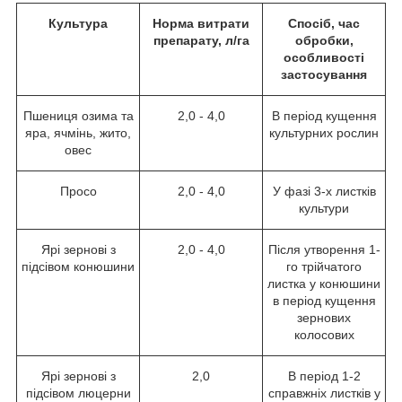
Культура
Норма витрати
Спосіб, час
препарату, л/га
обробки,
особливості
застосування
Пшениця озима та
2,0 - 4,0
В період кущення
яра, ячмінь, жито,
культурних рослин
овес
Просо
2,0 - 4,0
У фазі 3-х листків
культури
Ярі зернові з
2,0 - 4,0
Після утворення 1-
підсівом конюшини
го трійчатого
листка у конюшини
в період кущення
зернових
колосових
Ярі зернові з
2,0
В період 1-2
підсівом люцерни
справжніх листків у