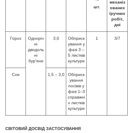
механіз
шт.
ованих
/ручних
робіт,
дні
Горох
Одноріч
3,0
Обприск
1
3/7
ні
ування у
дводоль
фазі 3 –
ні
5 листків
бур'яни
культури
Соя
1,5 – 3,0
Обприск
ування
посівів у
фазі 1–3
справжні
х листків
культури
СВІТОВИЙ ДОСВІД ЗАСТОСУВАННЯ