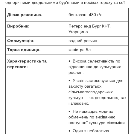
однорічними дводольними бур'янами в посівах гороху та сої
Діюча речовина:
бентазон, 480 г/л
Виробник:
Петерс енд Бург КФТ,
Угорщина
Формуляція:
водний розчин
Тарна одиниця:
каністра 5л.
Характеристика та
Висока селективність по
переваги:
відношенню до культурних
рослин.
У світі застосовується для
захисту багатьох
сільськогосподарських
культур — як дводольних, так
і злакових.
Не накладає жодних
обмежень по висіванню
наступної культури сівозміни.
Один з небагатьох