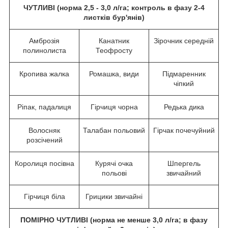
ЧУТЛИВІ (норма 2,5 - 3,0 л/га; контроль в фазу 2-4
листків бур'янів)
Амброзія
Канатник
Зірочник середній
полинолиста
Теофросту
Кропива жалка
Ромашка, види
Підмаренник
чіпкий
Ріпак, падалиця
Гірчиця чорна
Редька дика
Волосняк
Талабан польовий
Гірчак почечуйний
розсічений
Королиця посівна
Курячі очка
Шпергель
польові
звичайний
Гірчиця біла
Грицики звичайні
ПОМІРНО ЧУТЛИВІ (норма не менше 3,0 л/га; в фазу