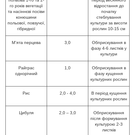
польова 1-го та 2-
період весняного
го років вегетації
відростання до
та насіннєві посіви
початку
конюшини
стеблування
польової, повзучої,
культури за висоти
гібридної
рослин 10-15 см
М'ята перцева
3,0
Обприскування в
фазу 4-6 листків у
культури
Райграс
1,0
Обприскування в
однорічний
фазу кущення
культурних рослин
Рис
2,0 - 4,0
В період кущення
культурних рослин
Цибуля
2,0 – 3,0
Обприскування
після формування
культурою 2-3
листків