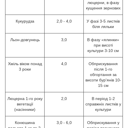
люцерни, в фазу
кущення зернових
Кукурудза
2,0 - 4,0
У фазі 3-5 листків
біля ляльки
Льон-довгунець
3,0
В фазу «ялинки»
при висоті
культури 3-10 см
Хміль віком понад
4,0
Обприскування
3 роки
після 1-го
обгортання за
висоти бур'янів 10-
15 см
Люцерна 1-го року
2,0
В період 1-2
вегетації
справжніх листків у
(насінники)
культури
Конюшина
3,0 - 6,0
Обприскування у