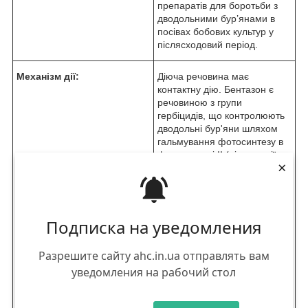
препаратів для боротьби з
дводольними бур’янами в
посівах бобових культур у
післясходовий період.
Механізм дії:
Діюча речовина має
контактну дію. Бентазон є
речовиною з групи
гербіцидів, що контролюють
дводольні бур'яни шляхом
гальмування фотосинтезу в
фотосистемі II (ділянка дії -
×
D-1-хінон-зв'язуючий білок
фотосинтетичного
електронного транспорту).
Внаслідок цієї реакції
переривається асиміляція
Подписка на уведомления
СО
2
, при потраплянні в
організм рослини діюча
Разрешите сайту ahc.in.ua отправлять вам
речовина в хлоро­пластах
уведомления на рабочий стол
утворює білкові радикали, які
викликають окислення білків,
а також руйнування пігментів