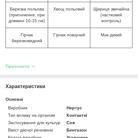
Березка польова
Хвощ польовий
Щириця звичайна
(пригнічення, при
(частковий
довжині 10-15 см)
контроль)
Гірчак
Гірчак повзучий
Мак дикий
березковидний
Приховати
Характеристики
Основні
Виробник
Нертус
Тип впливу на організм
Контактні
Застосування для культур
Соя
Вміст діючої речовини
Бентазон
Країна виробник
Угорщина