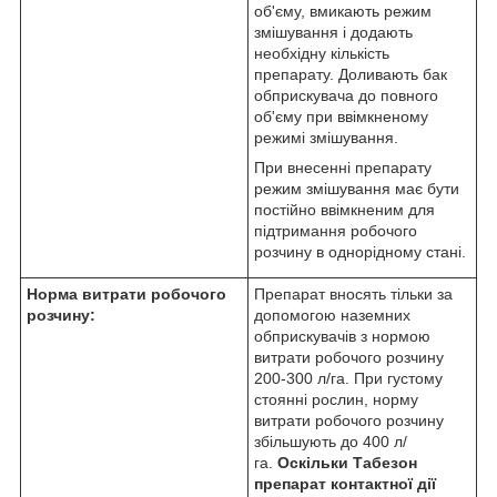
об'єму, вми­кають режим
змішування і додають
необхідну кількість
препарату. Доливають бак
обприскувача до повного
об'єму при ввімкненому
режимі змішування.
При внесенні препарату
режим змішування має бути
постійно ввімкненим для
підтримання робо­чого
розчину в однорідному стані.
Норма витрати робочого
Препарат вносять тільки за
розчину:
допомогою наземних
обприскувачів з нормою
витрати робочого розчину
200-300 л/га. При густому
стоянні рослин, норму
витрати робочого розчину
збільшують до 400 л/
га.
Оскільки Табезон
препарат контактної дії