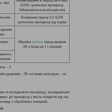
Обприскування в період вегетації
, сіра
0,15% суспензією препарату.
Забороняється реалізація ягід
ильозне
Поливання ґрунту 0,1-0,2%
суспензією препарату під корінь
кореневі
ява
гниль,
Обробка
насіння
перед висівом
(10 л води на 1 т насіння)
тракноз,
 насіння
іти – 3.
ків цукрових – 30, на інших культурах – не
ння та посадкового матеріалу, знезараження
ої дії препарату є якість покриття під час
озчину з обробленої поверхні).
й).