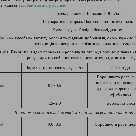
 з іншими
засобами захисту рослин
.
Діюча речовина. Беноміл, 500 г/кг.
Препаративна форма. Порошок, що змочується.
Хімічна група. Похідні бензимідазолу.
 з іншими засобами захисту рослин та рідкими добривами, окрім лужних.
пестицидів необхідно перевірити препарати на сумісні
а дія. Беноміл швидко проникає у рослину та гальмує процес ділення к
росу, види гнилей і пліснявінь, церкоспороз, аскохітоз, фу
Норма-вітрати препарату, кг/га
Спектр дії
Борошниста роса, сн
пліснява, церкоспоре
ові
0,5-0,6
фузаріоз, коренева г
офіобольоз
1,5-2,0
Борошист роса
До відома споживача. Світовий досвід застосування аналогічно
ий
0,6-0,8
Борошніста роса, це