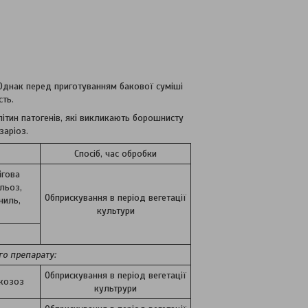
 Однак перед приготуванням бакової суміші
сть.
літин патогенів, які викликають борошнисту
заріоз.
Спосіб, час обробки
ігова
льоз,
Обприскування в період вегетації
ниль,
культури
го препарату:
Обприскування в період вегетації
ркозоз
культрури