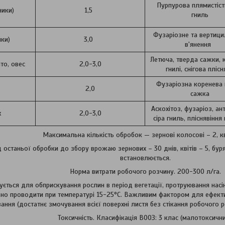
Пурпурова плямистість
ики)
1,5
гниль
Фузаріозне та вертиц
ики)
3,0
в'янення
Летюча, тверда сажки, 
то, овес
2,0-3,0
гнилі, снігова плісн
Фузаріозна коренева 
2,0
сажка
Аскохітоз, фузаріоз, ан
х
2,0-3,0
сіра гниль, пліснявіння
Максимальна кількість обробок — зернові колосові – 2, кв
 останьої обробки до збору врожаю зернових – 30 днів, квітів – 5, буря
встановлюється.
Норма витрати робочого розчину. 200-300 л/га.
ється для обприскування рослин в період вегетації, протруювання насі
ьно проводити при температурі 15-25°С. Важливим фактором для ефективн
ання (достатнє змочування всієї поверхні листя без стікання робочого р
Токсичність. Класифікація ВООЗ: 3 клас (малотоксични