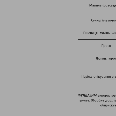
Малина (розсадн
Суниці (маточн
Пшениця, ячмінь, жи
Просо
Люпин, горо
Період очікування від
ФУНДАЗИМ
використову
ґрунту. Обробку доціл
обприскув