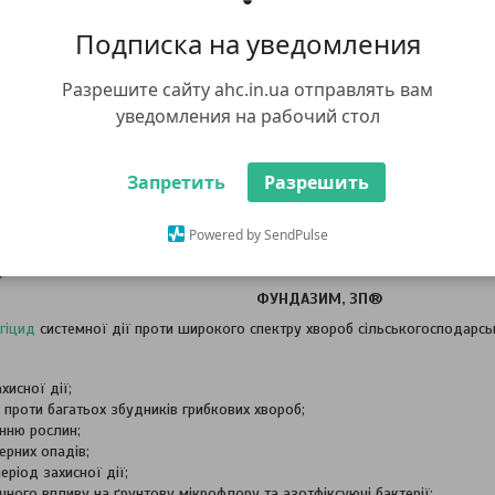
Подписка на уведомления
Разрешите сайту ahc.in.ua отправлять вам
уведомления на рабочий стол
Запретить
Разрешить
Powered by SendPulse
ис
Характеристики
ФУНДАЗИМ, ЗП®
гіцид
системної дії проти широкого спектру хвороб сільськогосподарсь
хисної дії;
проти багатьох збудників грибкових хвороб;
нню рослин;
ерних опадів;
ріод захисної дії;
чного впливу на ґрунтову мікрофлору та азотфіксуючі бактерії;