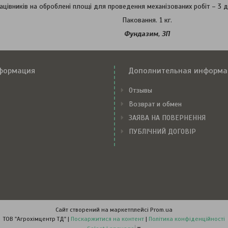
ацівників на оброблені площі для проведення механізованих робіт – 3 до
Паковання. 1 кг.
Фундазим, ЗП
формация
Дополнительная информа
Отзывы
Возврат и обмен
ЗАЯВА НА ПОВЕРНЕННЯ
ПУБЛІЧНИЙ ДОГОВІР
Сайт створений на маркетплейсі
Prom.ua
ТОВ "Агрохімцентр ТД" |
Поскаржитися на контент
|
Політика конфіденційності