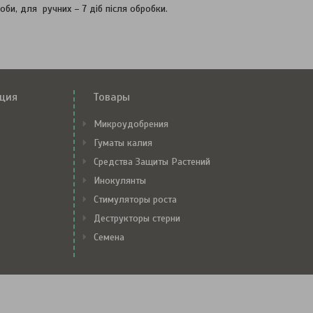
би, для ручних – 7 діб після обробки.
ция
Товары
Микроудобрения
Гуматы калия
Средства Защиты Растений
Инокулянты
Стимуляторы роста
Деструкторы стерни
Семена