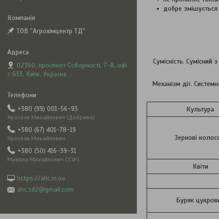
добре змішується
ТОВ "Агрохімцентр ТД"
Сумісність. Сумісний
02160, проспект Соборності, 7-А, офі
с 613, Київ, Україна
Механізм дії. Системн
+380 (99) 001-56-93
Культура
Ярослав Михайлович (Добрива)
+380 (67) 401-78-19
Зернові колос
Ярослав Михайлович
+380 (50) 416-39-31
Микола Михайлович (ЗЗР)
Квіти
https://ahc.in.ua
ahc.td2@gmail.com
Буряк цукров