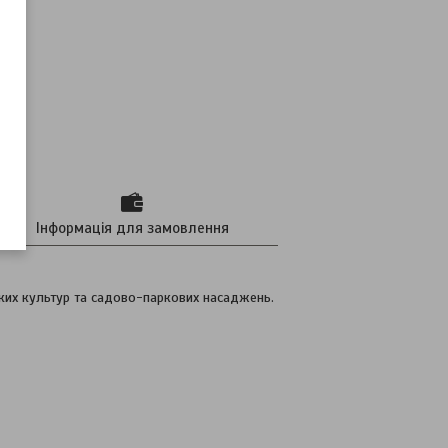
Інформація для замовлення
ких культур та садово-паркових насаджень.