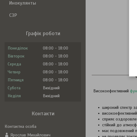
Инокулянты
СЗР
Графік роботи
Понеділок
08:00
18:00
Вівторок
08:00
18:00
Середа
08:00
18:00
Оп
Четвер
08:00
18:00
Пʼятниця
08:00
18:00
Субота
Вихідний
Високоефективний
фун
Неділя
Вихідний
широкий спектр за
Контакти
високоефективний 
сприяє оздоровле
стійкий до атмосф
має подовжений пе
Ярослав Михайлович
не проявляє токси