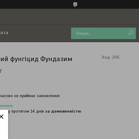
лата
ий фунгіцид Фундазим
Код:
206
г
часово не приймає замовлення
овару протягом 14 днів
за домовленістю
×