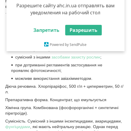
Комбінований контактний
інсектицид
широкого спектру з чітко
Разрешите сайту ahc.in.ua отправлять вам
вираженою системною дією, акарицидними та репелентними
уведомления на рабочий стол
.
двокомпонентний препарат для боротьби з широким
Запретить
Разрешить
спектром шкідників, включаючи кліщів;
швидка контактна дія препарату;
Powered by SendPulse
низька норма витрат;
сумісний з іншими
засобами захисту рослин
;
при дотриманні регламентів застосування не
проявляє фітотоксичності;
можливе використання авіахімметодом.
Діюча речовина. Хлорпіраріфос, 500 г/л + циперметрин, 50 г/
л.
Препаративна форма. Концентрат, що емульгується
Хімічна група. Комбінована (фосфорорганічні + синтетичні
піретроїди).
Сумісність. Сумісний з іншими інсектицидами, акарицидами,
фунгіцидами
, які мають нейтральну реакцію. Однак перед