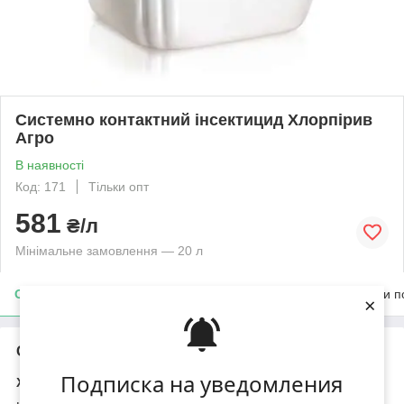
Системно контактний інсектицид Хлорпірив
Агро
В наявності
Код: 171
Тільки опт
581
₴/л
Мінімальне замовлення — 20 л
Опис
Характеристики
Доставка
Оплата
Умови п
×
Опис
Подписка на уведомления
ХЛОРПІРИВИТ-АГРО, КЕ®