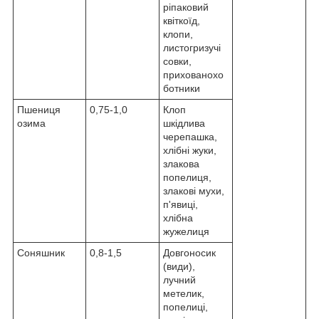
ріпаковий
квіткоїд,
клопи,
листогризучі
совки,
прихованохо
ботники
Пшениця
0,75-1,0
Клоп
озима
шкідлива
черепашка,
хлібні жуки,
злакова
попелиця,
злакові мухи,
п'явиці,
хлібна
жужелиця
Соняшник
0,8-1,5
Довгоносик
(види),
лучний
метелик,
попелиці,