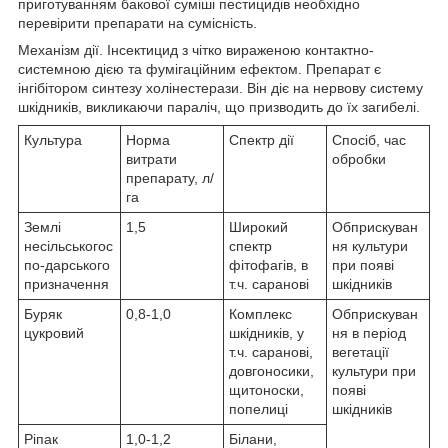
приготуванням бакової суміші пестицидів необхідно
перевірити препарати на сумісність.
Механізм дії. Інсектицид з чітко вираженою контактно-
системною дією та фумігаційним ефектом. Препарат є
інгібітором синтезу холінестерази. Він діє на нервову систему
шкідників, викликаючи параліч, що призводить до їх загибелі.
Культура
Норма
Спектр дії
Спосіб, час
витрати
обробки
препарату, л/
га
Землі
1,5
Широкий
Обприскуван
несільськогос
спектр
ня культури
по-дарського
фітофагів, в
при появі
призначення
т.ч. саранові
шкідників
Буряк
0,8-1,0
Комплекс
Обприскуван
цукровий
шкідників, у
ня в період
т.ч. саранові,
вегетації
довгоносики,
культури при
щитоноски,
появі
попелиці
шкідників
Ріпак
1,0-1,2
Білани,