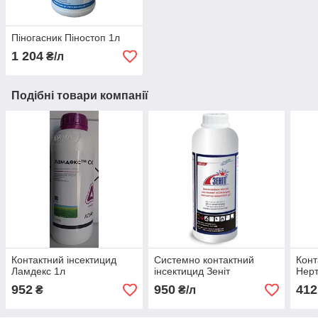
Піногасник Піностоп 1л
1 204
₴/л
Подібні товари компанії
Контактний інсектицид
Системно контактний
Конт
Ламдекс 1л
інсектицид Зеніт
Нерт
952
950
412
₴
₴/л