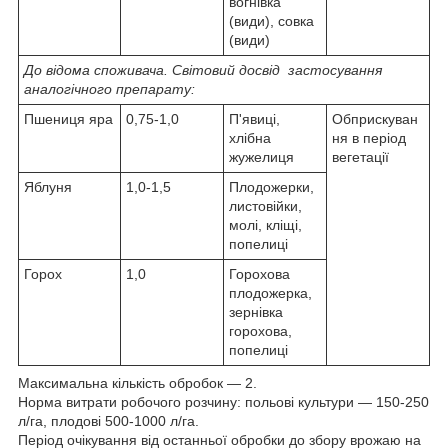
вогнівка
(види), совка
(види)
До відома споживача. Світовий досвід застосування
аналогічного препарату:
Пшениця яра
0,75-1,0
П'явиці,
Обприскуван
хлібна
ня в період
жужелиця
вегетації
Яблуня
1,0-1,5
Плодожерки,
листовійки,
молі, кліщі,
попелиці
Горох
1,0
Горохова
плодожерка,
зернівка
горохова,
попелиці
Максимальна кількість обробок — 2.
Норма витрати робочого розчину: польові культури — 150-250
л/га, плодові 500-1000 л/га.
Період очікування від останньої обробки до збору врожаю на