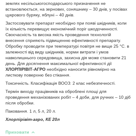
землях несільськогосподарського призначення не
встановлюється, на зернових, соняшнику – 30 днів, у посівах
цукрового буряку, яблуні – 40 днів.
Застосовувати препарат необхідно при появі шкідників, коли
їх кількість перевищує економічний поріг шкодочинності.
Своєчасність та висока якість проведення технологій
внесення сприяють підвищенню ефективності препарату.
Обробку проводити при температурі повітря не вище 25 °С. в
залежності від виду шкідників, норми витрати і умов
навколишнього середовища, захисна дія може становити 21
день. Для досягнення максимальної ефективності дії
ХЛОРПІРІВІТ-АГРО
необхідно наносити рівномірно на
листкову поверхню без стікання.
Токсичність. Класифікація ВООЗ: 2 клас небезпечності.
Термін виходу працівників на оброблені площі для
проведення механізованих робіт – 4 доби, для ручних – 10 діб
після обробки.
Паковання. 1 л, 5 л, 20 л.
Хлорпірівіт-агро, КЕ 20л
Приховати