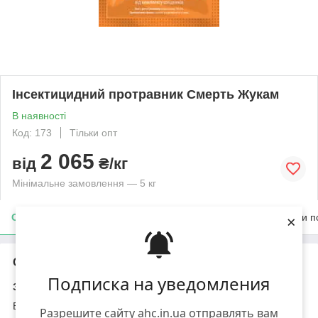
Інсектицидний протравник Смерть Жукам
В наявності
Код: 173
Тільки опт
2 065
від
₴/кг
Мінімальне замовлення — 5 кг
×
Опис
Характеристики
Доставка
Оплата
Умови п
Опис
Подписка на уведомления
ЗМЕРТЬ ЖУКАМ, ВГ®
Високоефективний
інсектицид
та
протруйник
контактно-
Разрешите сайту ahc.in.ua отправлять вам