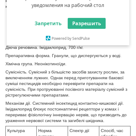
кишкової дії для захисту багатьох сільськогосподарських
уведомления на рабочий стол
культур від широкого спектру шкідників.
широкий спектр знищуваних шкідників;
Запретить
Разрешить
не викликає резистентність;
стійкий до змивання дощем;
Powered by SendPulse
проявляє довготривалу захисну дію
Діюча речовина. Імідаклоприд, 700 г/кг.
Препаративна форма. Гранули, що диспергуються у воді.
Хімічна група. Неонікотиноїди.
Сумісність. Сумісний з більшістю засобів захисту рослин, за
виключенням лужних. Однак перед приготуванням бакової
суміші пестицидів необхідно перевірити препарати на
сумісність. При протруюванні посівного матеріалу сумісний з
рістрегулюючими препаратами.
Механізм дії. Системний інсектицид контактно-кишкової дії.
Імідаклоприд блокує постсинаптичні рецептори у комах і
перериває фізіологічну іннервацію нервів, що призводить до
ураження нервової системи та загибелі шкідника.
Культура
Норма
Спектр дії
Спосіб, час