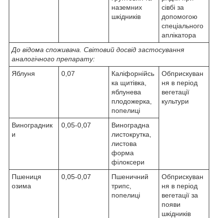
наземних
сівбі за
шкідників
допомогою
спеціального
аплікатора
До відома споживача. Світовий досвід застосування
аналогічного препарату:
Яблуня
0,07
Каліфорнійсь
Обприскуван
ка щитівка,
ня в період
яблунева
вегетації
плодожерка,
культури
попелиці
Виноградник
0,05-0,07
Виноградна
и
листокрутка,
листова
форма
філоксери
Пшениця
0,05-0,07
Пшеничний
Обприскуван
озима
трипс,
ня в період
попелиці
вегетації за
появи
шкідників