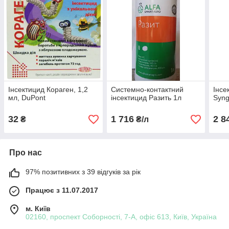
Інсектицид Кораген, 1,2
Системно-контактний
Інсе
мл, DuPont
інсектицид Разить 1л
Syng
32
1 716
2 8
₴
₴/л
Про нас
97% позитивних з 39 відгуків за рік
Працює з 11.07.2017
м. Київ
02160, проспект Соборності, 7-А, офіс 613, Київ, Україна