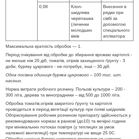
0,08
Клоп-
Внесення в
шкідлива
рядки при
черепашка
сівбі за
(личинки
допомогою
молодших
спеціального
віків
аплікатора
Максимальна кратність обробок — 1.
Період очікування від обробки до збирання врожаю картоплі -
не менше ніж 20 діб, томатів, огірків захищеного ґрунту - 3
доби, буряку цукрового - не потребує, інші – 30 діб.
Одна посівна одиниця буряка цукрового – 100 тис. шт.
насінин.
Норма витрати робочого розчину. Польові культури – 200 -
300 л/га, дерева та виноградники – від 500 до 1000 л/га.
Обробка томатів,огірків закритого ґрунту та картоплі
проводиться в період вегетації культур при появі шкідників.
Обприскування робочим розчином препарату здійснюється у
рекомендованих нормах в ранкові (до10) та вечірні години
при мінімальних потоках повітря (у теплицях за умов
належної вентиляції) при температурі не вище 25 0С.
Обробка насіння буряку цукрового проводиться шляхом