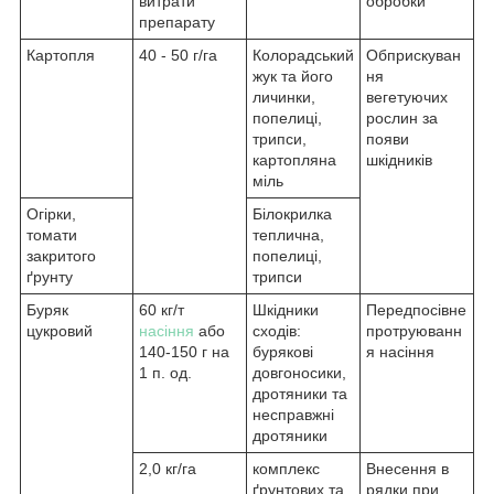
витрати
обробки
препарату
Картопля
40 - 50 г/га
Колорадський
Обприскуван
жук та його
ня
личинки,
вегетуючих
попелиці,
рослин за
трипси,
появи
картопляна
шкідників
міль
Огірки,
Білокрилка
томати
теплична,
закритого
попелиці,
ґрунту
трипси
Буряк
60 кг/т
Шкідники
Передпосівне
цукровий
насіння
або
сходів:
протруюванн
140-150 г на
бурякові
я насіння
1 п. од.
довгоносики,
дротяники та
несправжні
дротяники
2,0 кг/га
комплекс
Внесення в
ґрунтових та
рядки при