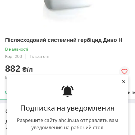
Післясходовий системний гербіцид Диво Н
В наявності
Код: 203
Тільки опт
882
₴/л
Мінімальне замовлення — 20 л
×
Опис
Характеристики
Доставка
Оплата
Умови п
Подписка на уведомления
Опис
Разрешите сайту ahc.in.ua отправлять вам
ДИВО Н, РК®
уведомления на рабочий стол
Післясходовий
гербіцид
широкого спектру дії для захисту