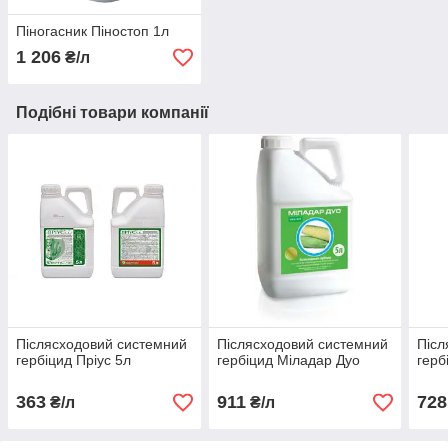
Піногасник Піностоп 1л
1 206
₴/л
Подібні товари компанії
Післясходовий системний
Післясходовий системний
Післ
гербіцид Пріус 5л
гербіцид Міладар Дуо
герб
363
911
728
₴/л
₴/л