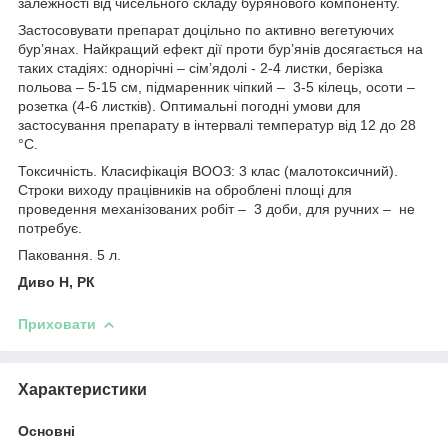
залежності від чисельного складу бурянового компоненту.
Застосовувати препарат доцільно по активно вегетуючих
бур’янах. Найкращий ефект дії проти бур’янів досягається на
таких стадіях: однорічні – сім’ядолі - 2-4 листки, берізка
польова – 5-15 см, підмаренник чіпкий – 3-5 кілець, осоти –
розетка (4-6 листків). Оптимальні погодні умови для
застосування препарату в інтервалі температур від 12 до 28
°С.
Токсичність. Класифікація ВООЗ: 3 клас (малотоксичний).
Строки виходу працівників на оброблені площі для
проведення механізованих робіт – 3 доби, для ручних – не
потребує.
Паковання. 5 л.
Диво Н, РК
Приховати
Характеристики
Основні