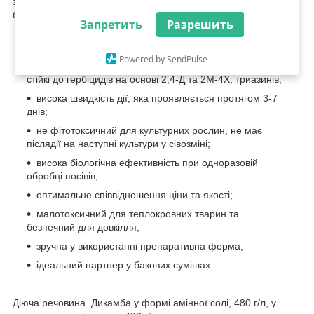
зернових колосових культур та кукурудзи від однорічних та
багаторічних дводольних бур’янів.
Запретить
Разрешить
селективний системний гербіцид для знищення
Powered by SendPulse
широкого спектру дводольних бур’янів, включаючи види
стійкі до гербіцидів на основі 2,4-Д та 2М-4Х, триазинів;
висока швидкість дії, яка проявляється протягом 3-7
днів;
не фітотоксичний для культурних рослин, не має
післядії на наступні культури у сівозміні;
висока біологічна ефективність при одноразовій
обробці посівів;
оптимальне співвідношення ціни та якості;
малотоксичний для теплокровних тварин та
безпечний для довкілля;
зручна у використанні препаративна форма;
ідеальний партнер у бакових сумішах.
Діюча речовина. Дикамба у формі амінної солі, 480 г/л, у