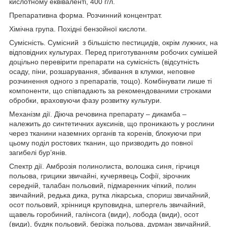
кислотному еквіваленті, 400 г/л.
Препаративна форма. Розчинний концентрат.
Хімічна група. Похідні бензойної кислоти.
Сумісність. Сумісний з більшістю пестицидів, окрім лужних, на
відповідних культурах. Перед приготуванням робочих сумішей
доцільно перевірити препарати на сумісність (відсутність
осаду, піни, розшарування, збивання в клумки, неповне
розчинення одного з препаратів, тощо). Комбінувати лише ті
компоненти, що співпадають за рекомендованими строками
обробки, враховуючи фазу розвитку культури.
Механізм дії. Діюча речовина препарату – дикамба –
належить до синтетичних ауксинів, що проникають у рослини
через тканини наземних органів та коренів, блокуючи при
цьому поділ ростових тканин, що призводить до повної
загибелі бур’янів.
Спектр дії. Амброзія полинолиста, волошка синя, гірчиця
польова, грицики звичайні, кучерявець Софії, зірочник
середній, талабан польовий, підмаренник чіпкий, полин
звичайний, редька дика, рутка лікарська, спориш звичайний,
осот польовий, хрінниця круповидна, шпергель звичайний,
щавель горобиний, галінсога (види), лобода (види), осот
(види), будяк польовий, берізка польова, дурман звичайний,