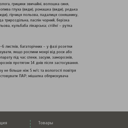
лога, грицики звичайні, волошка синя,
ропива глуха (види), ромашка (види), редька
(види), гірчиця польова, падалиця соняшнику,
да трироздільна, паслін чорний, берізка
льова, кульбаба лікарська;
стійкі
– рутка
6 листків, багаторічних – у фазі розетки
вувати, якщо рослини мокрі від роси або
арату під час спеки, засухи, заморозків,
розків протягом 14 днів після застосування.
 не більше ніж 5 м/с та вологості повітря
ристовувати ПАР; мішалка обприскувача
ция
Товары