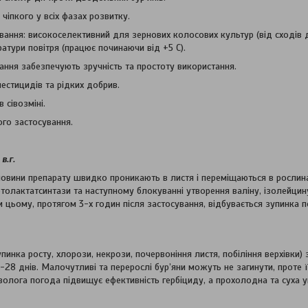
чіпкого у всіх фазах розвитку.
ування: високоселективний для зернових колосових культур (від сходів 
атури повітря (працює починаючи від +5 С).
вання забезпечують зручність та простоту використання.
 пестицидів та рідких добрив.
 сівозміні.
ого застосування.
в.г.
човини препарату швидко проникають в листя і переміщаються в рослина
етолактатсинтази та наступному блокуванні утворення валіну, ізолейцин
и цьому, протягом 3-х годин після застосування, відбувається зупинка п
пинка росту, хлорози, некрози, почервоніння листя, побіління верхівки) 
4-28 днів. Малочутливі та перерослі бур’яни можуть не загинути, проте 
 волога погода підвищує ефективність гербіциду, а прохолодна та суха 