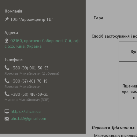
Тара:
ТОВ "Агрохімцентр ТД"
Спосіб застосування і н
02160, проспект Соборності, 7-А, офі
с 613, Київ, Україна
Ку
+380 (99) 001-56-93
Ярослав Михайлович (Добрива)
+380 (67) 401-78-19
Пшениц
Ярослав Михайлович
яра, яч
+380 (50) 416-39-31
о
Микола Михайлович (ЗЗР)
https://ahc.in.ua
ahc.td2@gmail.com
Переваги Тріатлон в.г.
· Максимально широкий 