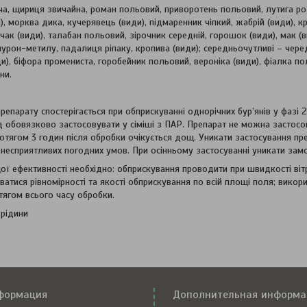
ча, щириця звичайна, роман польовий, приворотень польовий, лутига роз
), морква дика, кучерявець (види), підмаренник чіпкий, жабрій (види), к
рчак (види), талабан польовий, зірочник середній, горошок (види), мак 
енурон-метилу, падалиця ріпаку, кропива (види); середньочутливі – чере
и), біфора промениста, горобейник польовий, вероніка (види), фіалка по
ни.
епарату спостерігається при обприскуванні однорічних бур’янів у фазі 2-
лід обовязково застосовувати у сіміші з ПАР. Препарат не можна застосо
тягом 3 годин після обробки очікується дощ. Уникати застосування преп
х несприятливих погодних умов. При осінньому застосуванні уникати замо
 ефективності необхідно: обприскування проводити при швидкості вітру
атися рівномірності та якості обприскування по всій площі поля; вико
ягом всього часу обробки.
 рідини
формация
Дополнительная информа