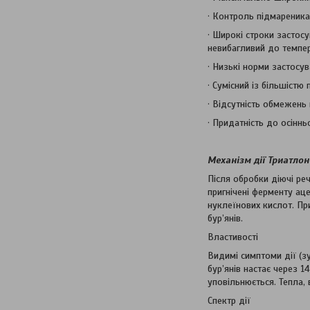
· Контроль підмареника 
· Широкі строки застос
невибагливий до темпер
· Низькі норми застосу
· Сумісний із більшістю
· Відсутність обмежень в
· Придатність до осіннь
Механізм дії Триатлон 
Після обробки діючі ре
пригнічені ферменту ац
нуклеїнових кислот. Пр
бур’янів.
Властивості
Видимі симптоми дії (зу
бур’янів настає через 1
уповільнюється. Тепла,
Спектр дії