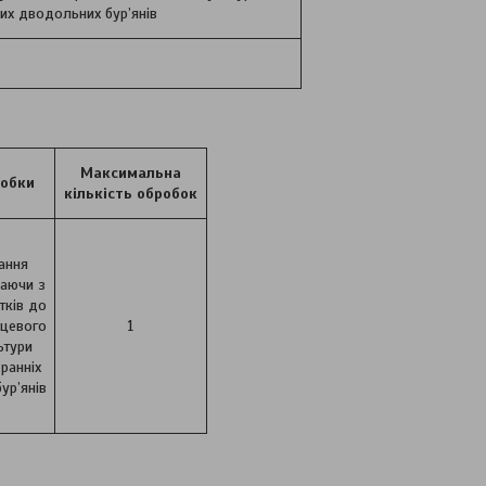
них дводольних бур’янів
Максимальна
робки
кількість обробок
ання
наючи з
тків до
рцевого
1
ьтури
ранніх
ур’янів