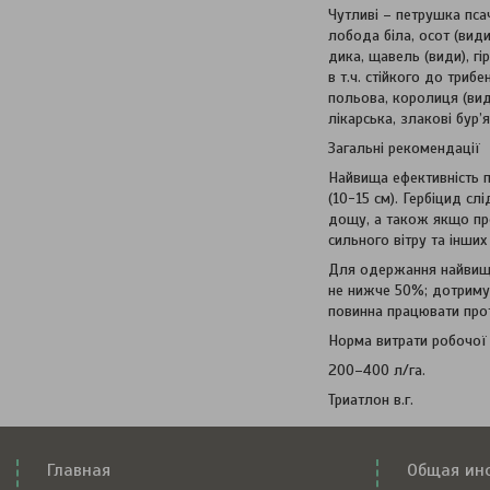
Чутливі – петрушка пса
лобода біла, осот (види
дика, щавель (види), гі
в т.ч. стійкого до триб
польова, королиця (вид
лікарська, злакові бур’я
Загальні рекомендації
Найвища ефективність пр
(10-15 см). Гербіцид с
дощу, а також якщо про
сильного вітру та інши
Для одержання найвищої
не нижче 50%; дотримув
повинна працювати прот
Норма витрати робочої
200–400 л/га.
Триатлон в.г.
Главная
Общая ин