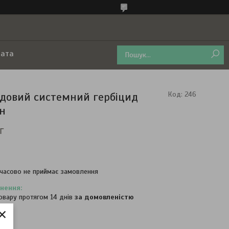
лата
одовий системний гербіцид
Код:
246
н
г
часово не приймає замовлення
овару протягом 14 днів
за домовленістю
×