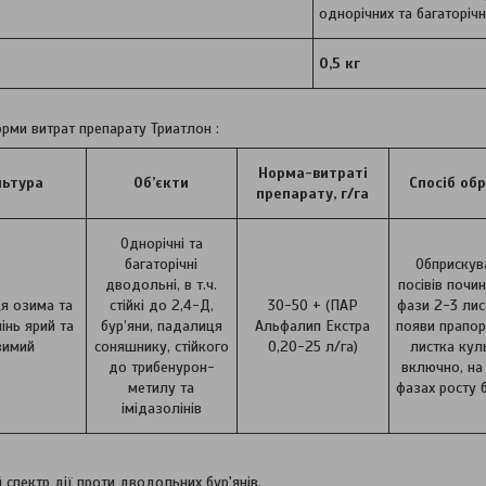
однорічних та багаторіч
0,5 кг
орми витрат препарату Триатлон :
Норма-витраті
льтура
Об’єкти
Спосіб об
препарату, г/га
Однорічні та
багаторічні
Обприскув
дводольні, в т.ч.
посівів почи
я озима та
стійкі до 2,4-Д,
30-50 + (ПАР
фази 2-3 лис
мінь ярий та
бур’яни, падалиця
Альфалип Екстра
появи прапо
зимий
соняшнику, стійкого
0,20-25 л/га)
листка кул
до трибенурон-
включно, на 
метилу та
фазах росту б
імідазолінів
спектр дії проти дводольних бур'янів.