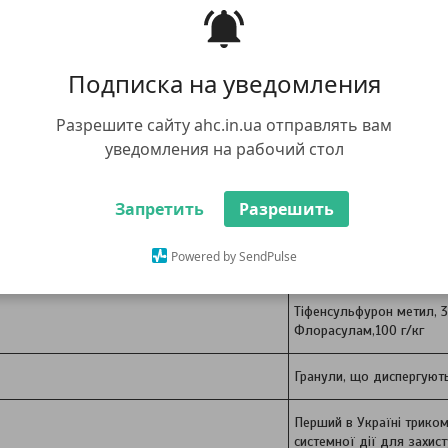
Подписка на уведомления
Разрешите сайту ahc.in.ua отправлять вам
уведомления на рабочий стол
Запретить
Разрешить
ис
Характеристики
Powered by SendPulse
Тіфенсульфурон метил, 3
Флорасулам,100 г/кг
Гранули, що диспергують
Перший в Україні трико
системної дії для захист