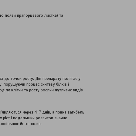
до появи прапорцевого листка) та
х до точок росту. Дія препарату полягає у
у, порушуючи процес синтезу білків і
оділу клітин та росту рослин чутливих видів
з’являються через 4-7 днів, а повна загибель
їх ріст і подальший розвиток значно
уповільнює його вплив.