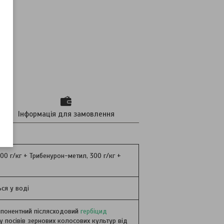
Інформація для замовлення
00 г/кг + Трибенурон-метил, 300 г/кг +
ся у воді
мпонентний післясходовий
гербіцид
у посівів зернових колосових культур від