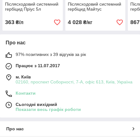
Післясходовий системний
Післясходовий системний
Післ
гербіцид Пріус 5л
гербіцид Майтус
герб
363
4 028
867
₴/л
₴/кг
Про нас
97% позитивних з 39 відгуків за рік
Працює з 11.07.2017
м. Київ
02160, проспект Соборності, 7-А, офіс 613, Київ, Україна
Контакти
Сьогодні вихідний
Показати весь графік роботи
Про нас