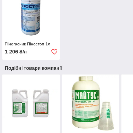
Піногасник Піностоп 1л
1 206
₴/л
Подібні товари компанії