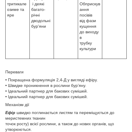
тритикале
і деякі
Обприскув
озиме та
багато-
ання
яре
річні
посівів
дводольні
від фази
бур'яни
кущення
до виходу
в
трубку
культури
Переваги
• Покращена формуляція 2,4-Д у вигляді ефіру.
• Швидке проникнення в рослини бур’яну.
• Ідеальний партнер для бакових сумішей.
• Ідеальний партнер для бакових сумішей.
Механізм дії
Ефір
швидко поглинається листям та переміщується до
меристемних тканин
точок росту) всієї рослини, а також до нових органів, що
утворюються.