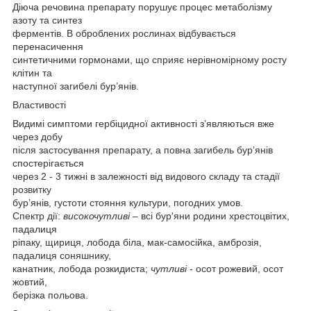
Діюча речовина препарату порушує процес метаболізму
азоту та синтез
ферментів. В оброблених рослинах відбувається
перенасичення
синтетичними гормонами, що сприяє нерівномірному росту
клітин та
наступної загибелі бур’янів.
Властивості
Видимі симптоми гербіцидної активності з’являються вже
через добу
після застосування препарату, а повна загибель бур’янів
спостерігається
через 2 - 3 тижні в залежності від видового складу та стадії
розвитку
бур’янів, густоти стояння культури, погодних умов.
Спектр дії:
високочутливі
– всі бур'яни родини хрестоцвітих,
падалиця
ріпаку, щириця, лобода біла, мак-самосійка, амброзія,
падалиця соняшнику,
канатник, лобода розкидиста;
чутливі
- осот рожевий, осот
жовтий,
берізка польова.