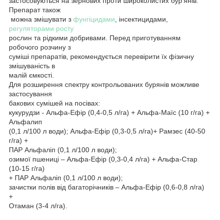
застосовуються на зернових проти широколистих бур’янів.
Препарат також
можна змішувати з
фунгіцидами
, інсектицидами,
регуляторами росту
рослин та рідкими добривами. Перед приготуванням
робочого розчину з
суміші препаратів, рекомендується перевірити їх фізичну
змішуваність в
малій ємкості.
Для розширення спектру контрольованих бурянів можливе
застосування
бакових сумішей на посівах:
кукурудзи - Альфа-Ефір (0,4-0,5 л/га) + Альфа-Маїс (10 г/га) +
Альфалип
(0,1 л/100 л води); Альфа-Ефір (0,3-0,5 л/га)+ Рамзес (40-50
г/га) +
ПАР Альфаліп (0,1 л/100 л води);
озимої пшениці – Альфа-Ефір (0,3-0,4 л/га) + Альфа-Стар
(10-15 г/га)
+ ПАР Альфаліп (0,1 л/100 л води);
зачистки полів від багаторічників – Альфа-Ефір (0,6-0,8 л/га)
+
Отаман (3-4 л/га).