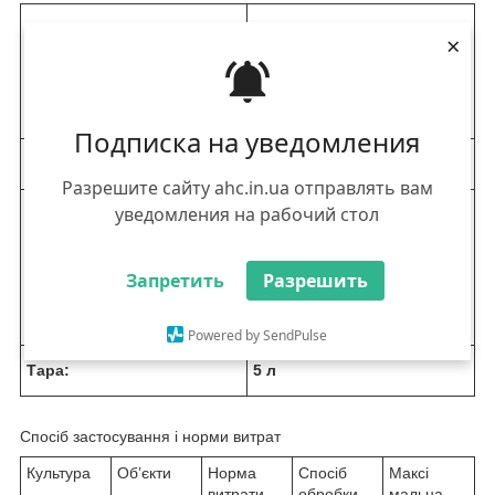
Діюча речовина:
2-етилгексиловий ефір 2,4-
×
дихлорфеноксиоцтової
кислоти, 850 г/л (у
кислотному еквіваленті - 564
г/л)
Подписка на уведомления
Формуляція:
Концентрат, що емульгується
Разрешите сайту ahc.in.ua отправлять вам
уведомления на рабочий стол
Призначення:
Післясходовий системний
гербіцид
проти однорічних та
багаторічних дводольних
бур’янів на посівах зернових
Запретить
Разрешить
колосових культур та
кукурудзи
Powered by SendPulse
Тара:
5 л
Спосіб застосування і норми витрат
Культура
Об’єкти
Норма
Спосіб
Максі
витрати
обробки
мальна