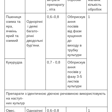
препарату
кількість
, л/га
обробок
Пшениця
0,6–0,8
Обприскув
1
озима та
Однорічні
ання
яра,
і деякі
посівів
ячмінь
багато-
від фази
ярий та
річні
кущення
озимий
дводольні
до
бур'яни.
виходу в
трубку
культури
Кукурудза
0,7 - 0,8
Обприскув
ання
посівів у
фазу 3-5
листків
культури
Препарати з ідентичною діючою речовиною використовують
на наступ-
них культур
Овес,
Однорічні
0,6–0,8
1