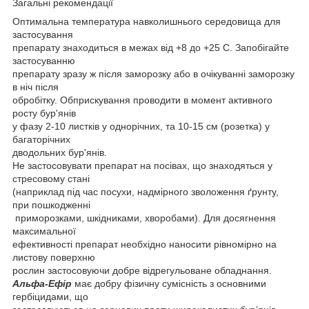
Загальні рекомендації
Оптимальна температура навколишнього середовища для
застосування
препарату знаходиться в межах від +8 до +25 С. Запобігайте
застосуванню
препарату зразу ж після заморозку або в очікуванні заморозку
в ніч після
обробітку. Обприскування проводити в момент активного
росту бур'янів
у фазу 2-10 листків у однорічних, та 10-15 см (розетка) у
багаторічних
дводольних бур'янів.
Не застосовувати препарат на посівах, що знаходяться у
стресовому стані
(наприклад під час посухи, надмірного зволоження ґрунту,
при пошкодженні
приморозками, шкідниками, хворобами). Для досягнення
максимальної
ефективності препарат необхідно наносити рівномірно на
листову поверхню
рослин застосовуючи добре відрегульоване обладнання.
Альфа-Ефір
має добру фізичну сумісність з основними
гербіцидами, що