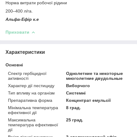
Норма витрати робочої рідини
200–400 л/га.
Альфа-Ефір к.е
Приховати
Характеристики
Основні
Спектр гербіцидної
Однолетние та некоторые
активності
многолетние двудольные
Характер дії пестициду
Виборчого
Тип впливу на організм
Системні
Препаративна форма
Концентрат емульсії
Мінімальна температура
8 град.
ефективної дії
Максимальна
25 град.
температура ефективної
дії
Вміст діючої речовини
2-етилгексиловий ефір