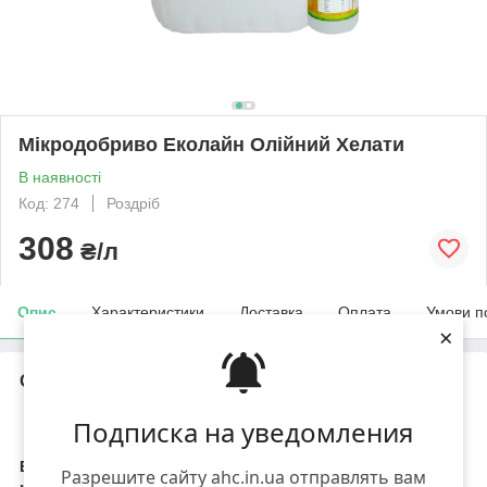
Мікродобриво Еколайн Олійний Хелати
В наявності
Код: 274
Роздріб
308
₴/л
Опис
Характеристики
Доставка
Оплата
Умови п
×
Опис
Подписка на уведомления
Мікродобриво
Еколайн Олійний Хелати
Еколайн Олійний Хелати
- комплексне концентроване
Разрешите сайту ahc.in.ua отправлять вам