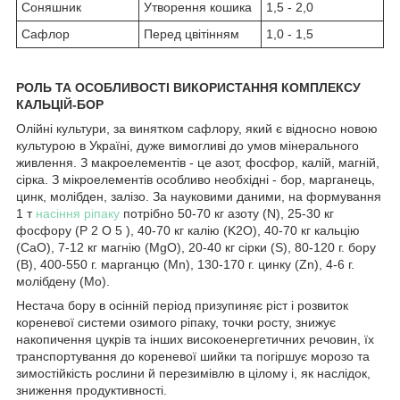
Соняшник
Утворення кошика
1,5 - 2,0
Сафлор
Перед цвітінням
1,0 - 1,5
РОЛЬ ТА ОСОБЛИВОСТІ ВИКОРИСТАННЯ КОМПЛЕКСУ
КАЛЬЦІЙ-БОР
Олійні культури, за винятком сафлору, який є відносно новою
культурою в Україні, дуже вимогливі до умов мінерального
живлення. З макроелементів - це азот, фосфор, калій, магній,
сірка. З мікроелементів особливо необхідні - бор, марганець,
цинк, молібден, залізо. За науковими даними, на формування
1 т
насіння ріпаку
потрібно 50-70 кг азоту (N), 25-30 кг
фосфору (P 2 O 5 ), 40-70 кг калію (K
2
O), 40-70 кг кальцію
(СаО), 7-12 кг магнію (MgO), 20-40 кг сірки (S), 80-120 г. бору
(В), 400-550 г. марганцю (Mn), 130-170 г. цинку (Zn), 4-6 г.
молібдену (Мо).
Нестача бору в осінній період призупиняє ріст і розвиток
кореневої системи озимого ріпаку, точки росту, знижує
накопичення цукрів та інших високоенергетичних речовин, їх
транспортування до кореневої шийки та погіршує морозо та
зимостійкість рослини й перезимівлю в цілому і, як наслідок,
зниження продуктивності.