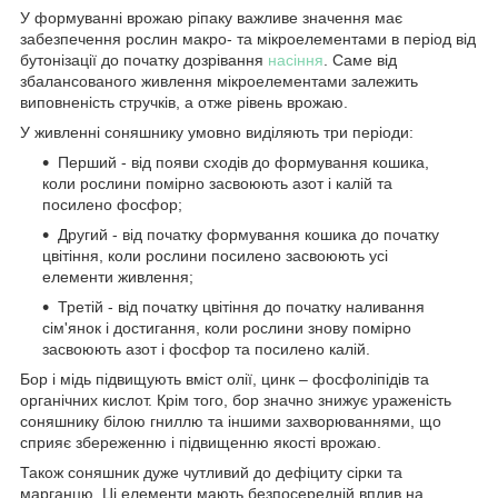
У формуванні врожаю ріпаку важливе значення має
забезпечення рослин макро- та мікроелементами в період від
бутонізації до початку дозрівання
насіння
. Саме від
збалансованого живлення мікроелементами залежить
виповненість стручків, а отже рівень врожаю.
У живленні соняшнику умовно виділяють три періоди:
Перший - від появи сходів до формування кошика,
коли рослини помірно засвоюють азот і калій та
посилено фосфор;
Другий - від початку формування кошика до початку
цвітіння, коли рослини посилено засвоюють усі
елементи живлення;
Третій - від початку цвітіння до початку наливання
сім'янок і достигання, коли рослини знову помірно
засвоюють азот і фосфор та посилено калій.
Бор і мідь підвищують вміст олії, цинк – фосфоліпідів та
органічних кислот. Крім того, бор значно знижує ураженість
соняшнику білою гниллю та іншими захворюваннями, що
сприяє збереженню і підвищенню якості врожаю.
Також соняшник дуже чутливий до дефіциту сірки та
марганцю. Ці елементи мають безпосередній вплив на