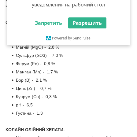
мікродобриво призначене для позакореневого підживлення
уведомления на рабочий стол
культур: соняшник, ріпак озимий, ріпак ярий, сафлор.
Запретить
Разрешить
СКЛАД МІКРОДОБРИВА:
Азот (N – NH
2
) - 11,0 %
Powered by SendPulse
Калій (K
2
O) - 6,0 %
Магній (MgО) - 2,8 %
Сульфур (SO
3
) - 7,0 %
Ферум (Fe) - 0,8 %
Манґан (Mn) - 1,7 %
Бор (B) - 2,1 %
Цинк (Zn) - 0,7 %
Купрум (Cu) - 0,3 %
pH - 6,5
Густина - 1,3
КОЛАЙН ОЛІЙНИЙ ХЕЛАТИ: