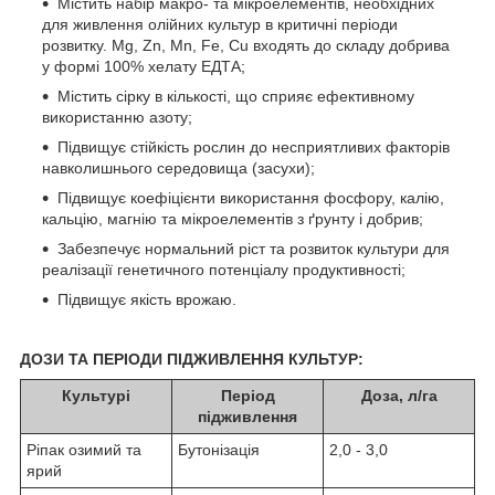
Містить набір макро- та мікроелементів, необхідних
для живлення олійних культур в критичні періоди
розвитку. Mg, Zn, Mn, Fe, Cu входять до складу добрива
у формі 100% хелату ЕДТА;
Містить сірку в кількості, що сприяє ефективному
використанню азоту;
Підвищує стійкість рослин до несприятливих факторів
навколишнього середовища (засухи);
Підвищує коефіцієнти використання фосфору, калію,
кальцію, магнію та мікроелементів з ґрунту і добрив;
Забезпечує нормальний ріст та розвиток культури для
реалізації генетичного потенціалу продуктивності;
Підвищує якість врожаю.
ДОЗИ ТА ПЕРІОДИ ПІДЖИВЛЕННЯ КУЛЬТУР:
Культурі
Період
Доза, л/га
підживлення
Ріпак озимий та
Бутонізація
2,0 - 3,0
ярий