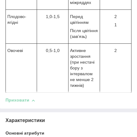
міжряддях
Плодово-
1,0-1,5
Перед
2
ягідні
цвітінням
1
Після цвітіння
(зав’язь)
Овочеві
0,5-1,0
Активне
2
зростання
(при нестачі
бору з
інтервалом
не менше 2
тижнів)
Приховати
Характеристики
Основні атрибути