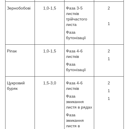
Зернобобові
1,0-1,5
Фаза 3-5
2
листків
трійчастого
1
листа
Фаза
бутонізації
Ріпак
1,0-1,5
Фаза 4-6
2
листків
1
Фаза
бутонізації
Цукровий
1,5-3,0
Фаза 4-6
2
буряк
листків
1
Фаза
1
змикання
листя в рядах
Фаза
змикання
листя в