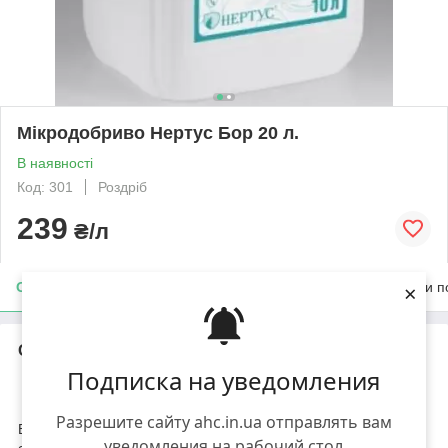
Мікродобриво Нертус Бор 20 л.
В наявності
Код: 301
Роздріб
239
₴/л
×
Опис
Характеристики
Доставка
Оплата
Умови п
Опис
Подписка на уведомления
Мікродобриво
Нертус Бор
Разрешите сайту ahc.in.ua отправлять вам
Висококонцентроване рідке борне добриво для підживлення
уведомления на рабочий стол