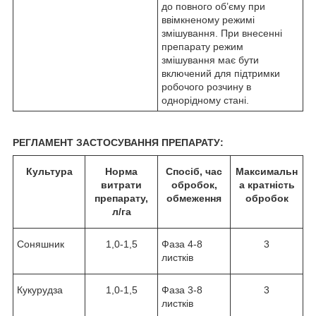
до повного об’єму при
ввімкненому режимі
змішування. При внесенні
препарату режим
змішування має бути
включений для підтримки
робочого розчину в
однорідному стані.
РЕГЛАМЕНТ ЗАСТОСУВАННЯ ПРЕПАРАТУ:
Культура
Норма
Спосіб, час
Максимальн
витрати
обробок,
а кратність
препарату,
обмеження
обробок
л/га
Соняшник
1,0-1,5
Фаза 4-8
3
листків
Кукурудза
1,0-1,5
Фаза 3-8
3
листків