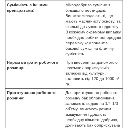
Сумісність з іншими
Мікродобриво сумісне з
препаратами:
більшістю пестицидів.
Виняток складають ті, що
мають маслянисту основу, та
схильні до лужного гідролізу.
В кожному окремому випадку
необхідно робити попередню
перевірку компонентів
бакової суміші на фізичну
сумісність.
Норма витрати робочого
При внесенні за допомогою
розчину:
наземних оприскувачів,
залежно від культури,
становить від 120 до 1000 л/
га.
Приготування робочого
Для приготування робочого
розчину:
розчину бак обприскувача
заливають водою на 1/4-1/3
об’єму, вмикають режим
змішування і додають
необхідну кількість добрива,
доливають бак обприскувача