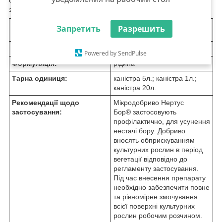
сільськогосподарських культур в період вегетації. Легко
засвоюється рослинами завдяки органічній формі.
Запретить
Разрешить
Діюча речовина:
В (бор-етаноламін), 15 %
Виробник:
ТОВ "Харків Хімпром"
Powered by SendPulse
Формуляція:
рідина
Тарна одиниця:
каністра 5л.; каністра 1л.;
каністра 20л.
Рекомендації щодо
Мікродобриво Нертус
застосування:
Бор
®
застосовують
профілактично, для усунення
нестачі бору. Добриво
вносять обприскуванням
культурних рослин в період
вегетації відповідно до
регламенту застосування.
Під час внесення препарату
необхідно забезпечити повне
та рівномірне змочування
всієї поверхні культурних
рослин робочим розчином.