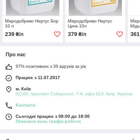
Мікродобриво Нертус Бор
Мікродобриво Нертус
Мікр
10 л.
Цинк 10л
Мідь
239
379
361
₴/л
₴/л
Про нас
97% позитивних з 39 відгуків за рік
Працює з 11.07.2017
м. Київ
02160, проспект Соборності, 7-А, офіс 613, Київ, Україна
Контакти
Сьогодні працює з 08:00 до 18:00
Показати весь графік роботи