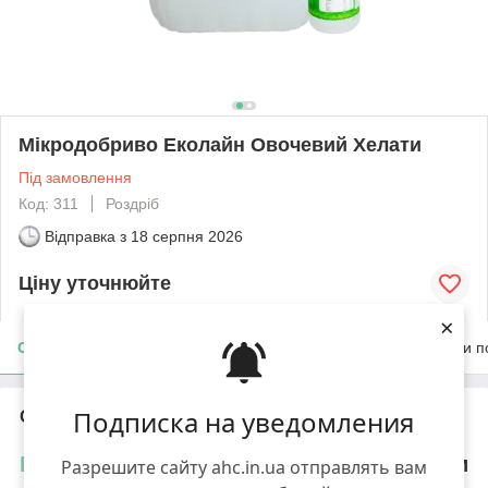
Мікродобриво Еколайн Овочевий Хелати
Під замовлення
Код: 311
Роздріб
Відправка з
18 серпня 2026
Ціну уточнюйте
×
Опис
Характеристики
Доставка
Оплата
Умови п
Подписка на уведомления
Опис
Мікродобриво
Еколайн Овочевий Хелати
Разрешите сайту ahc.in.ua отправлять вам