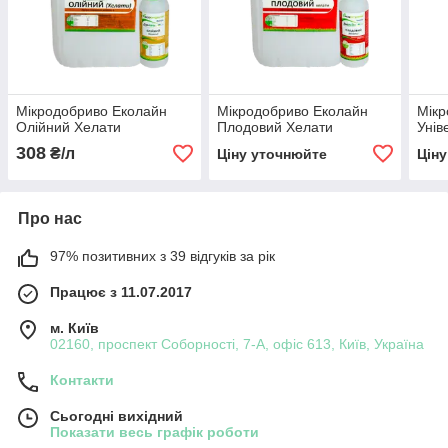
Мікродобриво Еколайн
Мікродобриво Еколайн
Мікр
Олійний Хелати
Плодовий Хелати
Унів
308
₴/л
Ціну уточнюйте
Цін
Про нас
97% позитивних з 39 відгуків за рік
Працює з 11.07.2017
м. Київ
02160, проспект Соборності, 7-А, офіс 613, Київ, Україна
Контакти
Сьогодні вихідний
Показати весь графік роботи