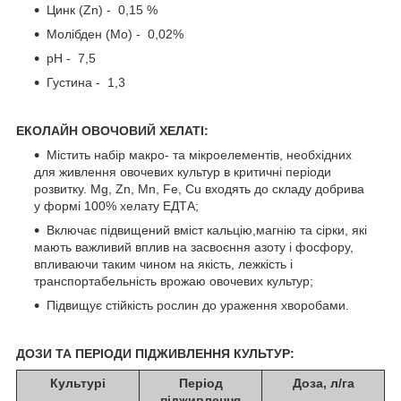
Цинк (Zn) - 0,15 %
Молібден (Mo) - 0,02%
pH - 7,5
Густина - 1,3
ЕКОЛАЙН ОВОЧОВИЙ ХЕЛАТІ:
Містить набір макро- та мікроелементів, необхідних
для живлення овочевих культур в критичні періоди
розвитку. Mg, Zn, Mn, Fe, Cu входять до складу добрива
у формі 100% хелату ЕДТА;
Включає підвищений вміст кальцію,магнію та сірки, які
мають важливий вплив на засвоєння азоту і фосфору,
впливаючи таким чином на якість, лежкість і
транспортабельність врожаю овочевих культур;
Підвищує стійкість рослин до ураження хворобами.
ДОЗИ ТА ПЕРІОДИ ПІДЖИВЛЕННЯ КУЛЬТУР:
Культурі
Період
Доза, л/га
підживлення