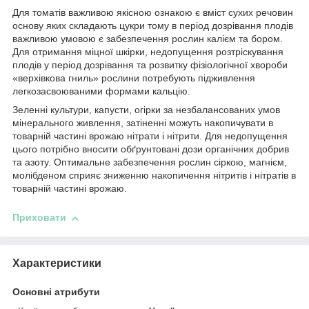
Для томатів важливою якісною ознакою є вміст сухих речовин
основу яких складають цукри тому в період дозрівання плодів
важливою умовою є забезпечення рослин калієм та бором.
Для отримання міцної шкірки, недопущення розтріскування
плодів у період дозрівання та розвитку фізіологічної хвороби
«верхівкова гниль» рослини потребують підживлення
легкозасвоюваними формами кальцію.
Зеленні культури, капусти, огірки за незбалансованих умов
мінерального живлення, затіненні можуть накопичувати в
товарній частині врожаю нітрати і нітрити. Для недопущення
цього потрібно вносити обґрунтовані дози органічних добрив
та азоту. Оптимальне забезпечення рослин сіркою, магнієм,
молібденом сприяє зниженню накопичення нітритів і нітратів в
товарній частині врожаю.
Приховати
Характеристики
Основні атрибути