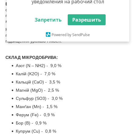
уведомления на рабочий стол
Еколайн Овочевий Хелати
- комплексне концентроване
спеціальне добриво призначене для позакореневого
підживлення овочевих культур з метою підвищення урожаю і
Запретить
Разрешить
якості.
Комплексне концентроване мікродобриво призначене для
Powered by SendPulse
позакореневого підживлення овочевих культур з метою
підвищення урожаю і якості.
СКЛАД МІКРОДОБРИВА:
Азот (N – NH
2
) - 9,0 %
Калій (K
2
O) - 7,0 %
Кальцій (CaО) - 3,5 %
Магній (MgО) - 2,5 %
Сульфур (SO
3
) - 3,0 %
Манґан (Mn) - 1,5 %
Ферум (Fe) - 0,9 %
Бор (B) - 0,9 %
Купрум (Cu) - 0,8 %