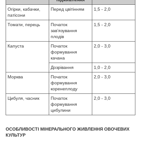
Огірки, кабачки,
Перед цвітінням
1,5 - 2,0
патісони
Томати, перець
Початок
1,5 - 2,0
зав’язування
плодів
Капуста
Початок
2,0 - 3,0
формування
качана
Дозрівання
1,0 - 2,0
Морква
Початок
2,0 - 3,0
формування
коренеплоду
Цибуля, часник
Початок
2,0 - 3,0
формування
цибулини
ОСОБЛИВОСТІ МІНЕРАЛЬНОГО ЖИВЛЕННЯ ОВОЧЕВИХ
КУЛЬТУР