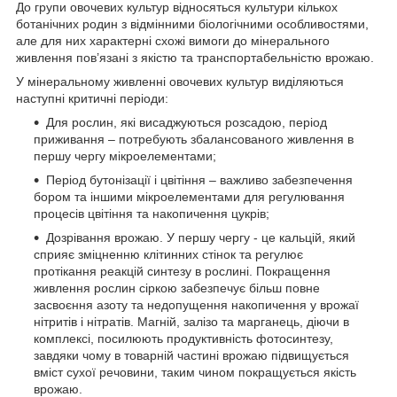
До групи овочевих культур відносяться культури кількох
ботанічних родин з відмінними біологічними особливостями,
але для них характерні схожі вимоги до мінерального
живлення пов’язані з якістю та транспортабельністю врожаю.
У мінеральному живленні овочевих культур виділяються
наступні критичні періоди:
Для рослин, які висаджуються розсадою, період
приживання – потребують збалансованого живлення в
першу чергу мікроелементами;
Період бутонізації і цвітіння – важливо забезпечення
бором та іншими мікроелементами для регулювання
процесів цвітіння та накопичення цукрів;
Дозрівання врожаю. У першу чергу - це кальцій, який
сприяє зміцненню клітинних стінок та регулює
протікання реакцій синтезу в рослині. Покращення
живлення рослин сіркою забезпечує більш повне
засвоєння азоту та недопущення накопичення у врожаї
нітритів і нітратів. Магній, залізо та марганець, діючи в
комплексі, посилюють продуктивність фотосинтезу,
завдяки чому в товарній частині врожаю підвищується
вміст сухої речовини, таким чином покращується якість
врожаю.