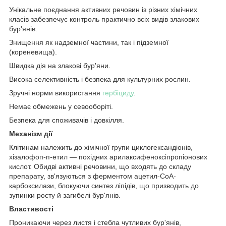
Унікальне поєднання активних речовин із різних хімічних
класів забезпечує контроль практично всіх видів злакових
бур'янів.
Знищення як надземної частини, так і підземної
(кореневища).
Швидка дія на злакові бур'яни.
Висока селективність і безпека для культурних рослин.
Зручні норми використання
гербіциду
.
Немає обмежень у севооборіті.
Безпека для споживачів і довкілля.
Механізм дії
Клітинам належить до хімічної групи циклогександіонів,
хізалофоп-п-етил — похідних арилаксифеноксіпропіонових
кислот. Обидві активні речовини, що входять до складу
препарату, зв'язуються з ферментом ацетил-СоА-
карбоксилази, блокуючи синтез ліпідів, що призводить до
зупинки росту й загибелі бур'янів.
Властивості
Проникаючи через листя і стебла чутливих бур'янів,