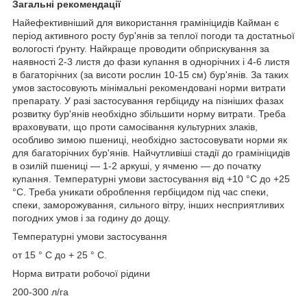
Загальні рекомендації
Найефективніший для використання грамініцидів Кайман є
період активного росту бур'янів за теплої погоди та достатньої
вологості ґрунту. Найкраще проводити обприскування за
наявності 2-3 листя до фази купання в однорічних і 4-6 листя
в багаторічних (за висоти рослин 10-15 см) бур'янів. За таких
умов застосовують мінімальні рекомендовані норми витрати
препарату. У разі застосування гербіциду на пізніших фазах
розвитку бур'янів необхідно збільшити норму витрати. Треба
враховувати, що проти самосівання культурних злаків,
особливо зимою пшениці, необхідно застосовувати норми як
для багаторічних бур'янів. Найчутливіші стадії до грамініцидів
в озилій пшениці — 1-2 аркуші, у ячменю — до початку
купання. Температурні умови застосування від +10 °C до +25
°C. Треба уникати оброблення гербіцидом під час спеки,
спеки, заморожування, сильного вітру, інших несприятливих
погодних умов і за годину до дощу.
Температурні умови застосування
от 15 ° С до + 25 ° С.
Норма витрати робочої рідини
200-300 л/га