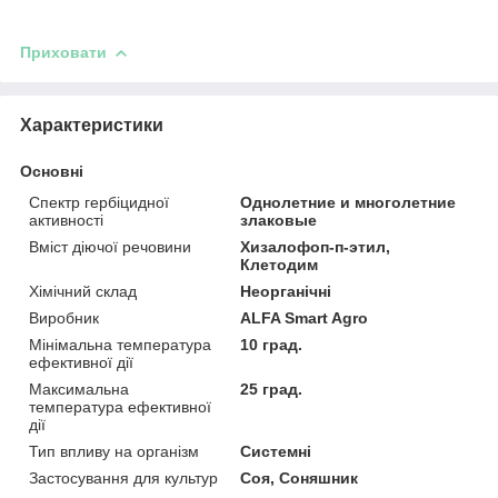
Приховати
Характеристики
Основні
Спектр гербіцидної
Однолетние и многолетние
активності
злаковые
Вміст діючої речовини
Хизалофоп-п-этил,
Клетодим
Хімічний склад
Неорганічні
Виробник
ALFA Smart Agro
Мінімальна температура
10 град.
ефективної дії
Максимальна
25 град.
температура ефективної
дії
Тип впливу на організм
Системні
Застосування для культур
Соя, Соняшник