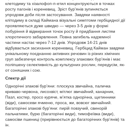
клетодиму та хізалофоп-п-етил концентруються в точках
росту пагонів і кореневищ. Зріст бур'янів зупиняється
упродовж доби після застосування. Завдяки наявності
клітодиму в складі Каймана візуальні симптоми гербіцидної дії
проявляються дуже швидко — через 3-5 днів у формі
побуріння й відмирання точок росту й придбання листям
хлоротичного забарвлення. Повна загибель надземної
частини настає через 7-12 днів. Упродовж 14-21 днів
відбувається засихання кореневищ. Гербіцид Кайман завдяки
унікальному поєднанню активних речовин із різних хімічних
груп забезпечує контроль комплексу злакових бур'янів і має
поліпшену селективність до культурних рослин, передусім, як-
от соняшник і сою.
Спектр дії
Однорічні злакові бур'яни: плоскуха звичайна, паличка
криваво-червона, лисохвіст, мітлюг звичайний, канарник,
Пазл, костер, просо куряче, м'ятка однорічна, щетинники
(віди), самосеви ячменю, проса, жи, вовсюг звичайний.
Багаторічні злакові бур'яни: пирій повзучий, свинорій
пальчатими, бурю (багаторічні види), тимофеївка (види),
самосіви пшениці (прирівнюється до багаторічних бур'янів) та
ін.