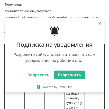
Формуляція:
Концентрат, що емульгується
Інноваційний двокомпонентний грамініцид проти комплексу
×
злакових бур'янів із високою селективністю до культурних
рослин.
Тара 5 л
Спосіб застосування та норми витрати
Подписка на уведомления
Культура
Об'єкти
Норма
Спосіб
Максі-
Разрешите сайту ahc.in.ua отправлять вам
витрати
обробленн
мальна
препарату
я
кількість
уведомления на рабочий стол
, л/га
оброблень
Запретить
Разрешить
Соняшник,
Однорічні
0,6-0,8
Обприскув
2
соя
злакові
ання
бур'яни
посівівів
Powered by SendPulse
незалежно
від фази
розвитку
культури у
фазі 2-4