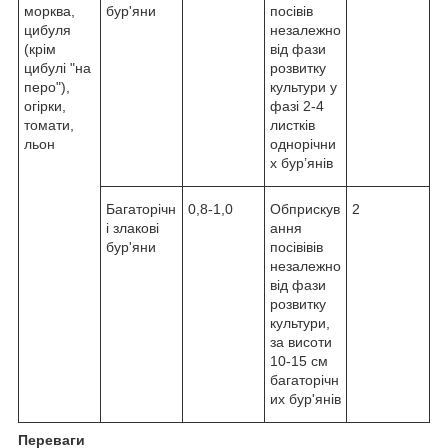
морква,
бур'яни
посівів
цибуля
незалежно
(крім
від фази
цибулі "на
розвитку
перо"),
культури у
огірки,
фазі 2-4
томати,
листків
льон
однорічни
х бур’янів
Багаторічн
0,8-1,0
Обприскув
2
і злакові
ання
бур'яни
посівівів
незалежно
від фази
розвитку
культури,
за висоти
10-15 см
багаторічн
их бур'янів
Переваги