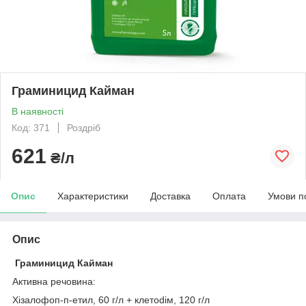
Граминицид Кайман
В наявності
Код: 371
Роздріб
621
₴/л
Опис
Характеристики
Доставка
Оплата
Умови п
Опис
Граминицид Кайман
Активна речовина:
Хізалофоп-п-етил, 60 г/л + клетоdiм, 120 г/л