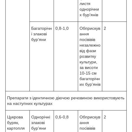
листя
однорічни
х бур'янів
Багаторічн
0,8-1,0
Обприскув
2
і злакові
ання
бур'яни
посівівів
незалежно
від фази
розвитку
культури,
за висоти
10-15 см
багаторічн
их бур'янів
Препарати з ідентичною діючою речовиною використовують
на наступних культурах
Цукрова
Однорічні
0,6-0,8
Обприскув
2
буряк,
злакові
ання
картопля
бур'яни
посівівів