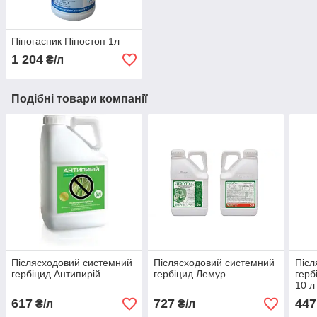
Піногасник Піностоп 1л
1 204
₴/л
Подібні товари компанії
Післясходовий системний
Післясходовий системний
Післ
гербіцид Антипирій
гербіцид Лемур
герб
10 л
617
727
447
₴/л
₴/л