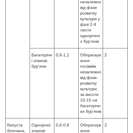
незалежно
від фази
розвитку
культури у
фазі 2-4
листя
однорічни
х бур'янів
Багаторічн
0,8-1,2
Обприскув
2
і злакові
ання
бур'яни
посівівів
незалежно
від фази
розвитку
культури,
за висоти
10-15 см
багаторічн
их бур'янів
Капуста
Однорічні
0,6-0,8
Обприскув
2
білочана,
злакові
ання