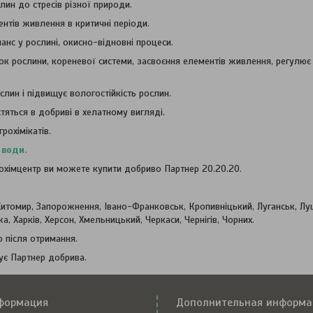
слин до стресів різної природи.
нтів живлення в критичні періоди.
анс у рослині, окисно-відновні процеси.
ток рослини, кореневої системи, засвоєння елементів живлення, регулює
лин і підвищує вологостійкість рослин.
тяться в добриві в хелатному вигляді.
рохімікатів.
 води.
рохімцентр ви можете купити добриво Партнер 20.20.20.
Житомир, Запорожнення, Івано-Франковськ, Кропивніцький, Луганськ, Луц
, Харків, Херсон, Хмельницький, Черкаси, Чернігів, Чорних.
 після отримання.
ує Партнер добрива.
формация
Дополнительная информа