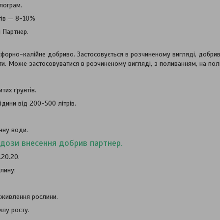
лограм.
тів — 8-10%
 Партнер.
орно-калійне добриво. Застосовується в розчиненому вигляді, добриво
и. Може застосовуватися в розчиненому вигляді, з поливанням, на польо
тих ґрунтів.
рідини від 200-500 літрів.
онну води.
дози внесення добрив партнер.
20.20.
слину:
 живлення рослини.
илу росту.