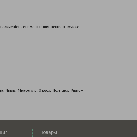
 насиченість елементів живлення в точках
к, Львів, Миколаяв, Одеса, Полтава, Рівно-
ция
Товары