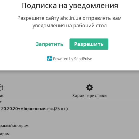
Подписка на уведомления
Разрешите сайту ahc.in.ua отправлять вам
уведомления на рабочий стол
Запретить
Разрешить
Powered by SendPulse
ис
Характеристики
20.20.20+мікроелементи.(25 кг.)
рамів/кілограм.
ограм.