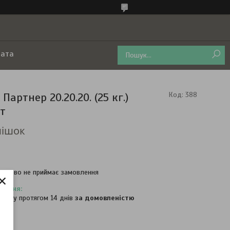
лата
Партнер 20.20.20. (25 кг.)
Код:
388
т
мішок
часово не приймає замовлення
×
овару протягом 14 днів
за домовленістю