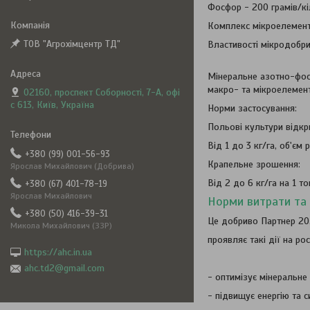
Фосфор - 200 грамів/кі
Комплекс мікроелемен
ТОВ "Агрохімцентр ТД"
Властивості мікродобри
Мінеральне азотно-фосф
макро- та мікроелемент
02160, проспект Соборності, 7-А, офі
с 613, Київ, Україна
Норми застосування:
Польові культури відкри
Від 1 до 3 кг/га, об'єм 
+380 (99) 001-56-93
Крапельне зрошення:
Ярослав Михайлович (Добрива)
Від 2 до 6 кг/га на 1 т
+380 (67) 401-78-19
Ярослав Михайлович
Норми витрати та 
+380 (50) 416-39-31
Це добриво Партнер 20.
Микола Михайлович (ЗЗР)
проявляє такі дії на ро
https://ahc.in.ua
ahc.td2@gmail.com
- оптимізує мінеральне
- підвищує енергію та с