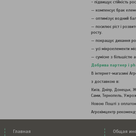
- підвищує стійкість ро
— компенсує брак елеме
— оптимізує водний бал
— посилює ріст і розви
росту.
— покращує дихання рос
— усі мікроелементи міс
— сумісне з більшістю аг
Добрива партнер і ph
В інтернет-магазині Аг
з доставкою в:
Київ, Дніпр, Донецьк, 
Сами, Тернопель, Ужрожа
Новою Пошті з оплатою
Агрохімцентр рекоменд
Главная
Общая ин