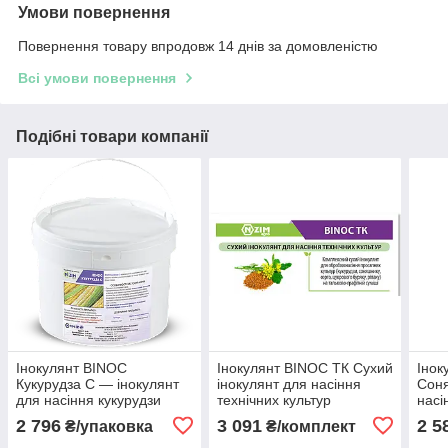
Умови повернення
Повернення товару впродовж 14 днів за домовленістю
Всі умови повернення
Подібні товари компанії
Інокулянт BINOC
Інокулянт BINOC ТК Сухий
Інок
Кукурудза С — інокулянт
інокулянт для насіння
Соня
для насіння кукурудзи
технічних культур
насі
2 796
3 091
2 5
₴/упаковка
₴/комплект