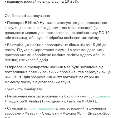
• підвищує врожайність культур на 10-25%.
Особливості застосування
• Препарат BiNitro
®
Нут використовується для передпоєвої
інокуляції насіння сої за допомогою механізованої (за
допомогою машин для протравлювання насіння типу ПС-10
або заважки), або ручної обробки посівного матеріалу.
• Бактерізацію насіння проводити не більш ніж за 15 діб до
посіву. Під час використання в суміші з рекомендованими
протравниками оброблене насіння висіяти відразу або не
пізніше, ніж через 3 доби.
• Оброблене препаратом насіння має бути захищене від
потрапляння прямих сонячних променів і температури вище
ніж +20 °C для збереження життєздатності бактерій до
моменту посіву в підготовлений ґрунт.
Сумісність препарату
• Рекомендується застосовувати з біологічними
фунгіцидами
ФітоДоктор
®
, Viridin (Триходермін), Гаубсин
®
FORTE;
• Сумісний із
інсектицидами
та протестований із хімічними
засобами «Февер», «Скарлет», «Максим XL», «Вітавакс-200