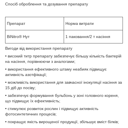
Спосіб оброблення та дозування препарату
Препарат
Норма витрати
BiNitro
®
Нут
1 паковання/2 т насіння
Вигоди від використання препарату
• високий титр препарату забезпечує більшу кількість бактерій
на насіння, порівнюючи з аналогами;
• використання ефективного штаму неабияк підвищує
активність азотфікації;
• можливість використання для завчасної інокуляції насіння за
15 діб до посіву;
• забезпечує формування бульбонь у зоні головного кореня,
що підвищує їх ефективність;
• стимулює розвиток рослин і підвищує активність
фотосинтетичних процесів;
• покращує якість вирощеної продукції, збільшує вміст білків;