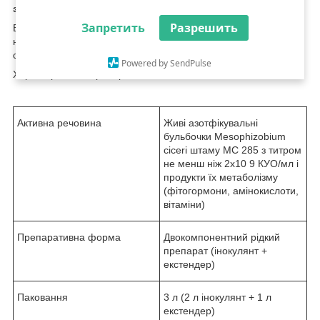
экстендера.
Запретить
Разрешить
BiNitro
®
Нут-препарат для передпосувної інокуляції насіння
нуту на основі культури клубочокових бактерій Mesorhizobium
ciceri та продуктів їх метаболізму.
Powered by SendPulse
Характеристика препарата
Активна речовина
Живі азотфікувальні
бульбочки Mesophizobium
ciceri штаму MC 285 з титром
не менш ніж 2х10
9
КУО/мл і
продукти їх метаболізму
(фітогормони, амінокислоти,
вітаміни)
Препаративна форма
Двокомпонентний рідкий
препарат (інокулянт +
екстендер)
Паковання
3 л (2 л інокулянт + 1 л
екстендер)