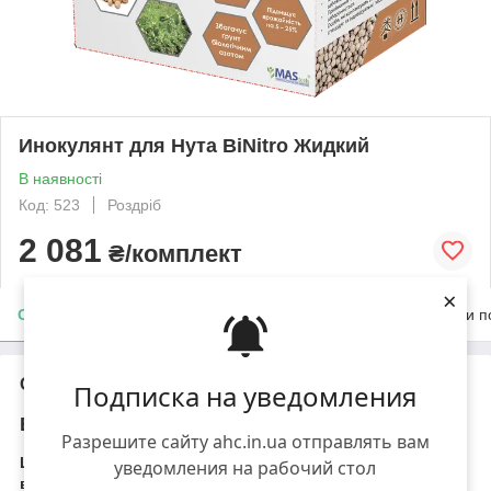
Инокулянт для Нута BiNitro Жидкий
В наявності
Код: 523
Роздріб
2 081
₴/комплект
×
Опис
Характеристики
Доставка
Оплата
Умови п
Опис
Подписка на уведомления
BiNitro- жидкий инокулянт для Нута.
Разрешите сайту ahc.in.ua отправлять вам
Ціна на сайті вказана за комплект (фасування від
уведомления на рабочий стол
виробника) Азотфіксувальний
інокулянт
2л. +1 л.