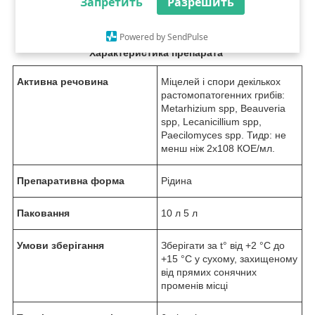
Запретить
Разрешить
ґрунтовими шкідниками: Ведмедиком, дротом, личинками
совок, діабротикою, личинками майського та колорадського
жука, що зимують формами шкідників у ґрунті.
Powered by SendPulse
Характеристика препарата
Активна речовина
Міцелей і спори декількох
растомопатогенних грибів:
Metarhizium spp, Beauveria
spp, Lecanicillium spp,
Paecilomyces spp. Тидр: не
менш ніж 2х10
8
КОЕ/мл.
Препаративна форма
Рідина
Паковання
10 л 5 л
Умови зберігання
Зберігати за t° від +2 °C до
+15 °C у сухому, захищеному
від прямих сонячних
променів місці