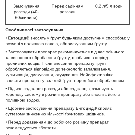
Замочування
Перед садінням
0,2 л/5 л води
розсади (40-
розсади
60хвилини)
Особливості застосування
•
Ентоцид
®
вносять у ґрунт будь-яким доступним способом: у
розчині з поливною водою, обприскуванням ґрунту.
• Застосовувати препарат рекомендується під час осіннього
та весняного оброблення ґрунту, особливо в період
проливних дощів. Після внесення препарату ґрунт
обробляється відповідно до технології: запалювання,
культивація, дискування, окучування. Найефективніше
вносити препарат у вологий ґрунт перед його обробленням.
• Під час саджання розсади або саджанців, замочують
кореневу систему в розчині препарату або вносять його з
поливною водою.
• Щорічне застосування препарату
Ентоцид
®
сприяє
суттєвому зниженню кількості ґрунтових шкідників.
• Перед додаванням до робочого розчину препарат
рекомендується збовтати.