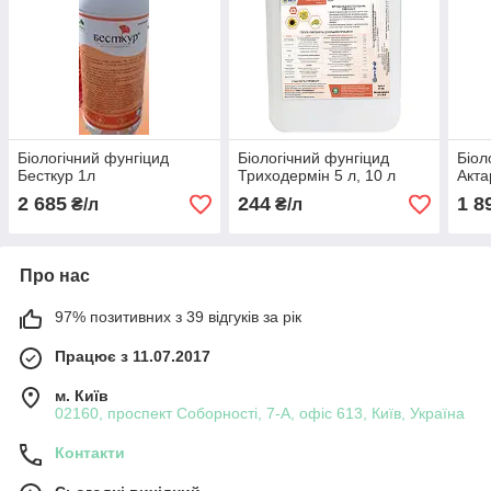
Біологічний фунгіцид
Біологічний фунгіцид
Біол
Бесткур 1л
Триходермін 5 л, 10 л
Акта
2 685
244
1 8
₴/л
₴/л
Про нас
97% позитивних з 39 відгуків за рік
Працює з 11.07.2017
м. Київ
02160, проспект Соборності, 7-А, офіс 613, Київ, Україна
Контакти