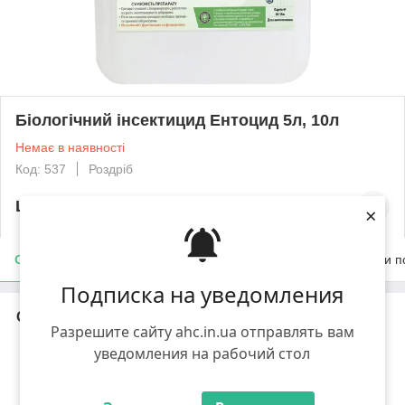
Біологічний інсектицид Ентоцид 5л, 10л
Немає в наявності
Код: 537
Роздріб
Ціну уточнюйте
×
Опис
Характеристики
Доставка
Оплата
Умови п
Подписка на уведомления
Опис
Разрешите сайту ahc.in.ua отправлять вам
Ентоцид
®
уведомления на рабочий стол
Біотехнологічний ґрунтовий
інсектицид
Ентоцид
®
— біотехнологічний препарат для боротьби з