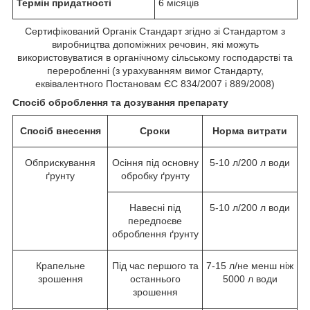
Термін придатності
6 місяців
Сертифікований Органік Стандарт згідно зі Стандартом з
виробництва допоміжних речовин, які можуть
використовуватися в органічному сільському господарстві та
переробленні (з урахуванням вимог Стандарту,
еквівалентного Постановам ЄС 834/2007 і 889/2008)
Спосіб оброблення та дозування препарату
Спосіб внесення
Сроки
Норма витрати
Обприскування
Осіння під основну
5-10 л/200 л води
ґрунту
обробку ґрунту
Навесні під
5-10 л/200 л води
передпоєве
оброблення ґрунту
Крапельне
Під час першого та
7-15 л/не менш ніж
зрошення
останнього
5000 л води
зрошення