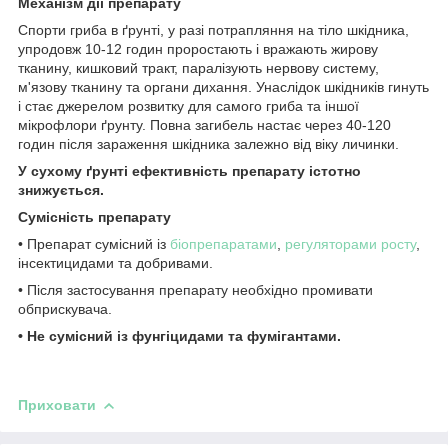
Механізм дії препарату
Спорти гриба в ґрунті, у разі потрапляння на тіло шкідника,
упродовж 10-12 годин проростають і вражають жирову
тканину, кишковий тракт, паралізують нервову систему,
м'язову тканину та органи дихання. Унаслідок шкідників гинуть
і стає джерелом розвитку для самого гриба та іншої
мікрофлори ґрунту. Повна загибель настає через 40-120
годин після зараження шкідника залежно від віку личинки.
У сухому ґрунті ефективність препарату істотно
знижується.
Сумісність препарату
• Препарат сумісний із
біопрепаратами
,
регуляторами росту
,
інсектицидами та добривами.
• Після застосування препарату необхідно промивати
обприскувача.
• Не сумісний із фунгіцидами та фумігантами.
Приховати